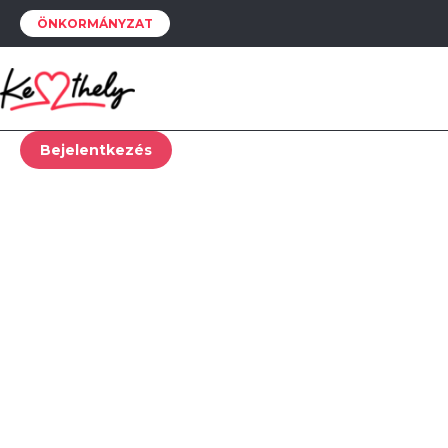
ÖNKORMÁNYZAT
Ehhez a funkcióhoz be kell jelentkezned.
Bejelentkezés