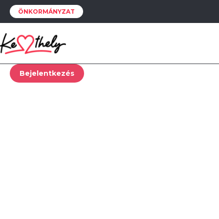
ÖNKORMÁNYZAT
Ehhez a funkcióhoz be kell jelentkezned.
Bejelentkezés