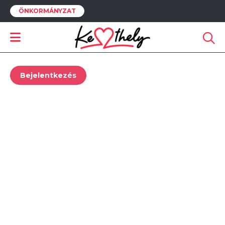
ÖNKORMÁNYZAT
JET-SKI
Ehhez a funkcióhoz be kell jelentkezned.
Bejelentkezés