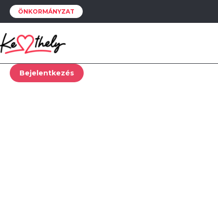
ÖNKORMÁNYZAT
Ehhez a funkcióhoz be kell jelentkezned.
Bejelentkezés