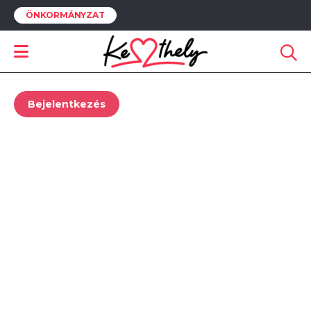
ÖNKORMÁNYZAT
VITORLÁS
Ehhez a funkcióhoz be kell jelentkezned.
Bejelentkezés