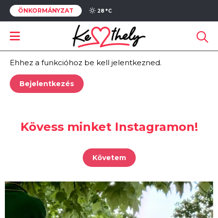
ÖNKORMÁNYZAT
FOTÓGALÉRIA
28 °
C
MÓDOSÍTÁSA
Ehhez a funkcióhoz be kell jelentkezned.
Bejelentkezés
Kövess minket Instagramon!
Követem