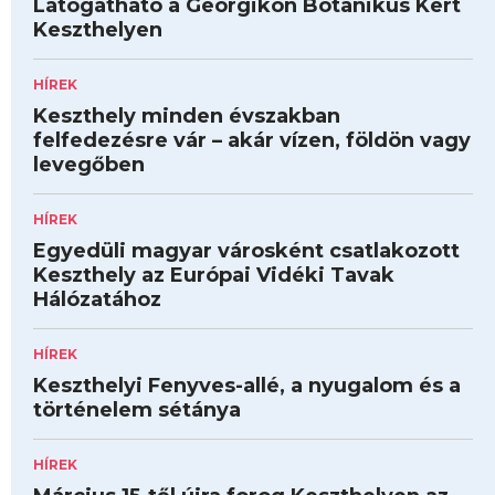
Látogatható a Georgikon Botanikus Kert
Keszthelyen
HÍREK
Keszthely minden évszakban
felfedezésre vár – akár vízen, földön vagy
levegőben
HÍREK
Egyedüli magyar városként csatlakozott
Keszthely az Európai Vidéki Tavak
Hálózatához
HÍREK
Keszthelyi Fenyves-allé, a nyugalom és a
történelem sétánya
HÍREK