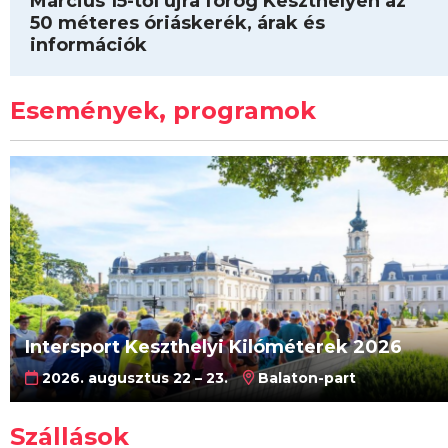
Március 15-től újra forog Keszthelyen az
50 méteres óriáskerék, árak és
információk
Események, programok
Intersport Keszthelyi Kilóméterek 2026
2026. augusztus 22 – 23.
Balaton-part
Szállások