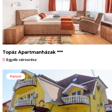
Topáz Apartmanházak ***
Egyéb városrész
Panzió