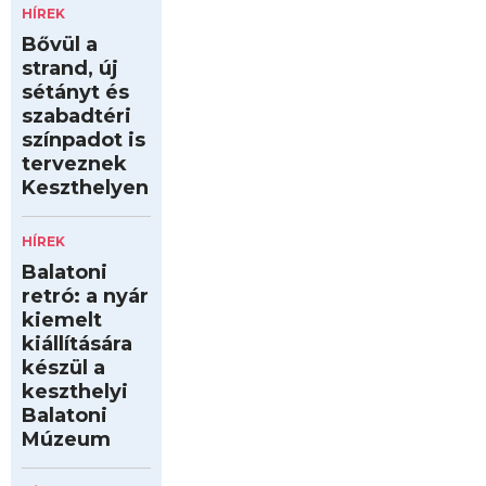
HÍREK
Bővül a
strand, új
sétányt és
szabadtéri
színpadot is
terveznek
Keszthelyen
HÍREK
Balatoni
retró: a nyár
kiemelt
kiállítására
készül a
keszthelyi
Balatoni
Múzeum