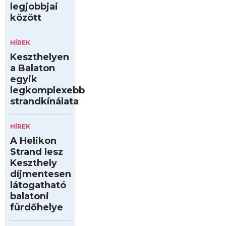
legjobbjai
között
HÍREK
Keszthelyen
a Balaton
egyik
legkomplexebb
strandkínálata
HÍREK
A Helikon
Strand lesz
Keszthely
díjmentesen
látogatható
balatoni
fürdőhelye