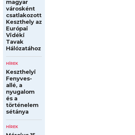
magyar
városként
csatlakozott
Keszthely az
Európai
Vidéki
Tavak
Hálózatához
HÍREK
Keszthelyi
Fenyves-
allé, a
nyugalom
és a
történelem
sétánya
HÍREK