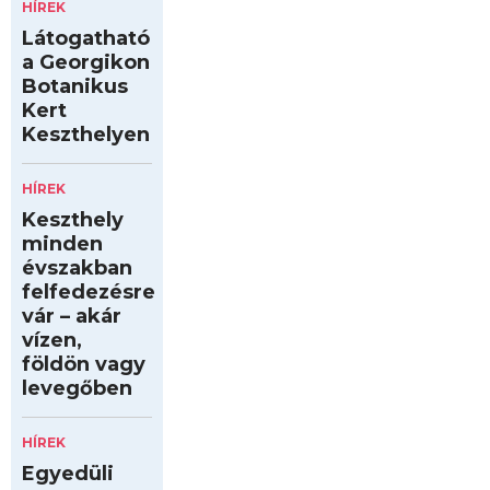
HÍREK
Látogatható
a Georgikon
Botanikus
Kert
Keszthelyen
HÍREK
Keszthely
minden
évszakban
felfedezésre
vár – akár
vízen,
földön vagy
levegőben
HÍREK
Egyedüli