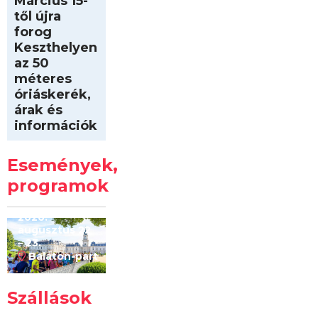
Március 15-
től újra
forog
Keszthelyen
az 50
méteres
óriáskerék,
árak és
információk
Intersport
Keszthelyi
Események,
Kilóméterek
2026
programok
2026.
augusztus 22
– 23.
Balaton-part
Szállások