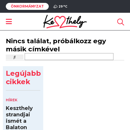
ÖNKORMÁNYZAT
29 °
C
Nincs találat, próbálkozz egy
másik címkével
Legújabb
cikkek
HÍREK
Keszthely
strandjai
ismét a
Balaton