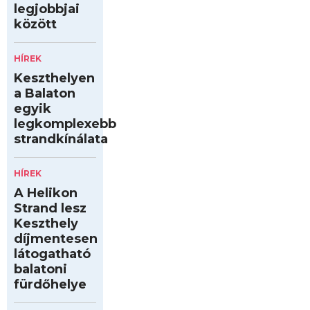
legjobbjai
között
HÍREK
Keszthelyen
a Balaton
egyik
legkomplexebb
strandkínálata
HÍREK
A Helikon
Strand lesz
Keszthely
díjmentesen
látogatható
balatoni
fürdőhelye