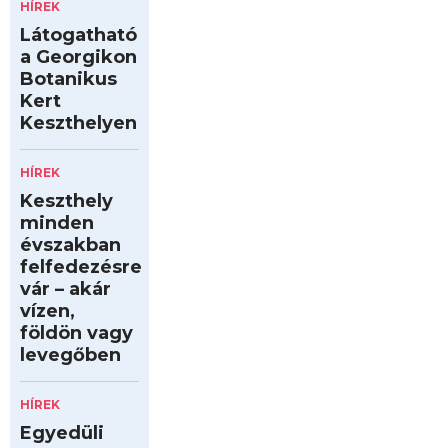
HÍREK
Látogatható
a Georgikon
Botanikus
Kert
Keszthelyen
HÍREK
Keszthely
minden
évszakban
felfedezésre
vár – akár
vízen,
földön vagy
levegőben
HÍREK
Egyedüli