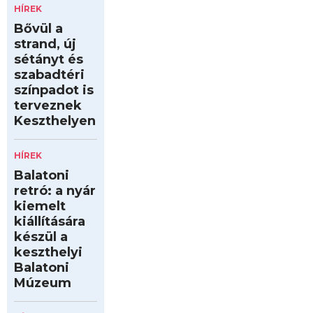
HÍREK
Bővül a
strand, új
sétányt és
szabadtéri
színpadot is
terveznek
Keszthelyen
HÍREK
Balatoni
retró: a nyár
kiemelt
kiállítására
készül a
keszthelyi
Balatoni
Múzeum