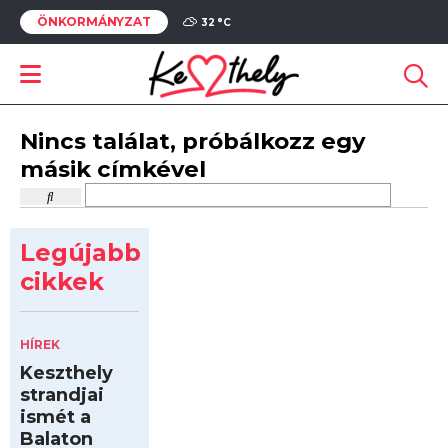
ÖNKORMÁNYZAT
32 °
C
Nincs találat, próbálkozz egy
másik címkével
Legújabb
cikkek
HÍREK
Keszthely
strandjai
ismét a
Balaton