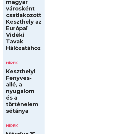
magyar
városként
csatlakozott
Keszthely az
Európai
Vidéki
Tavak
Hálózatához
HÍREK
Keszthelyi
Fenyves-
allé, a
nyugalom
és a
történelem
sétánya
HÍREK