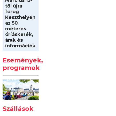
Március 15-
től újra
forog
Keszthelyen
az 50
méteres
óriáskerék,
árak és
információk
Intersport
Keszthelyi
Események,
Kilóméterek
2026
programok
2026.
augusztus 22
– 23.
Balaton-part
Szállások