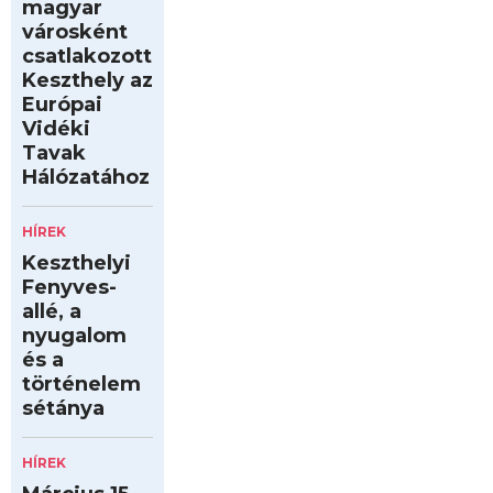
magyar
városként
csatlakozott
Keszthely az
Európai
Vidéki
Tavak
Hálózatához
HÍREK
Keszthelyi
Fenyves-
allé, a
nyugalom
és a
történelem
sétánya
HÍREK