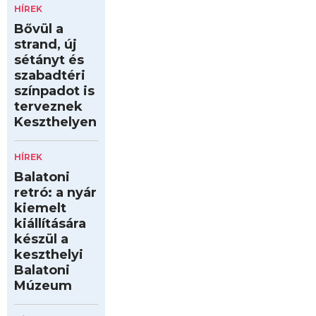
HÍREK
Bővül a
strand, új
sétányt és
szabadtéri
színpadot is
terveznek
Keszthelyen
HÍREK
Balatoni
retró: a nyár
kiemelt
kiállítására
készül a
keszthelyi
Balatoni
Múzeum