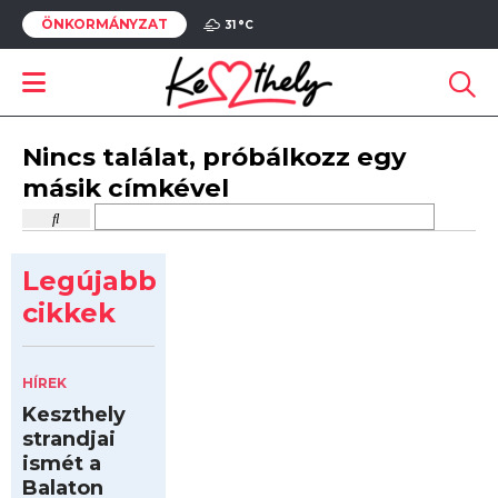
ÖNKORMÁNYZAT
31 °
C
Nincs találat, próbálkozz egy
másik címkével
Legújabb
cikkek
HÍREK
Keszthely
strandjai
ismét a
Balaton