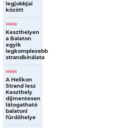
legjobbjai
között
HÍREK
Keszthelyen
a Balaton
egyik
legkomplexebb
strandkínálata
HÍREK
A Helikon
Strand lesz
Keszthely
díjmentesen
látogatható
balatoni
fürdőhelye