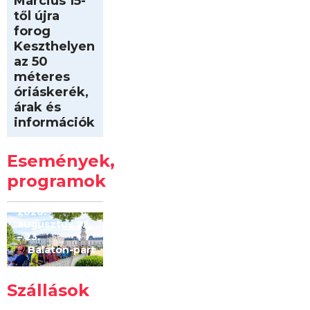
Március 15-
től újra
forog
Keszthelyen
az 50
méteres
óriáskerék,
árak és
információk
Intersport
Keszthelyi
Események,
Kilóméterek
2026
programok
2026.
augusztus 22
– 23.
Balaton-part
Szállások