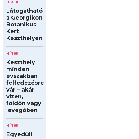
HÍREK
Látogatható
a Georgikon
Botanikus
Kert
Keszthelyen
HÍREK
Keszthely
minden
évszakban
felfedezésre
vár – akár
vízen,
földön vagy
levegőben
HÍREK
Egyedüli