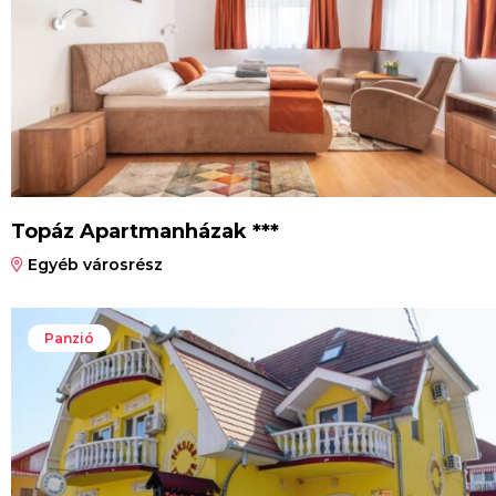
Topáz Apartmanházak ***
Egyéb városrész
Panzió