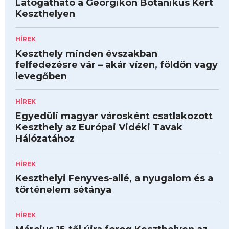
Látogatható a Georgikon Botanikus Kert
Keszthelyen
HÍREK
Keszthely minden évszakban
felfedezésre vár – akár vízen, földön vagy
levegőben
HÍREK
Egyedüli magyar városként csatlakozott
Keszthely az Európai Vidéki Tavak
Hálózatához
HÍREK
Keszthelyi Fenyves-allé, a nyugalom és a
történelem sétánya
HÍREK