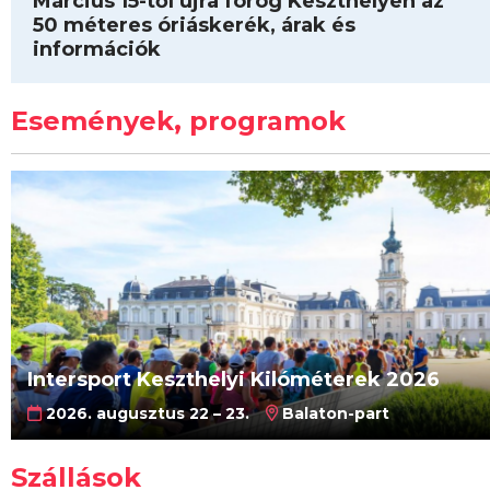
Március 15-től újra forog Keszthelyen az
50 méteres óriáskerék, árak és
információk
Események, programok
Intersport Keszthelyi Kilóméterek 2026
2026. augusztus 22 – 23.
Balaton-part
Szállások