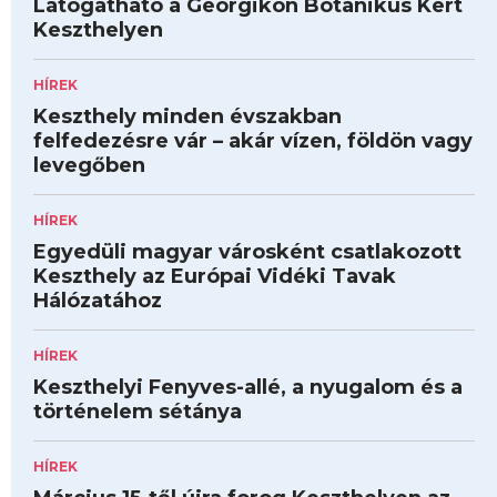
Látogatható a Georgikon Botanikus Kert
Keszthelyen
HÍREK
Keszthely minden évszakban
felfedezésre vár – akár vízen, földön vagy
levegőben
HÍREK
Egyedüli magyar városként csatlakozott
Keszthely az Európai Vidéki Tavak
Hálózatához
HÍREK
Keszthelyi Fenyves-allé, a nyugalom és a
történelem sétánya
HÍREK