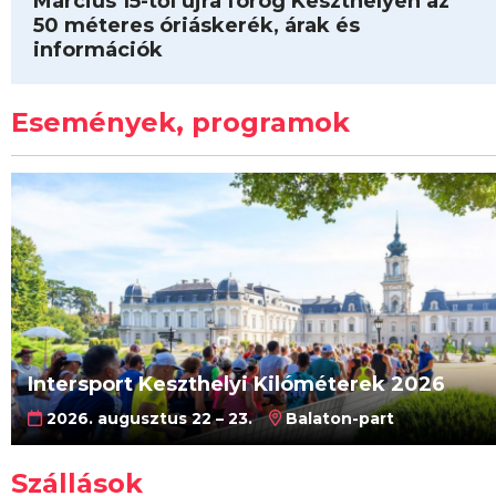
Március 15-től újra forog Keszthelyen az
50 méteres óriáskerék, árak és
információk
Események, programok
Intersport Keszthelyi Kilóméterek 2026
2026. augusztus 22 – 23.
Balaton-part
Szállások