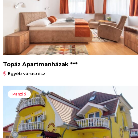
Topáz Apartmanházak ***
Egyéb városrész
Panzió