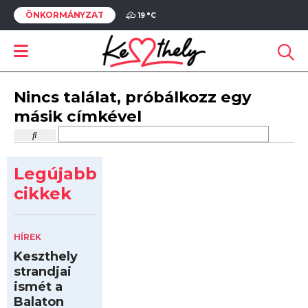
ÖNKORMÁNYZAT
19 °
C
Nincs találat, próbálkozz egy
másik címkével
Legújabb
cikkek
HÍREK
Keszthely
strandjai
ismét a
Balaton