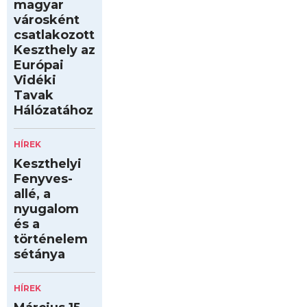
magyar
városként
csatlakozott
Keszthely az
Európai
Vidéki
Tavak
Hálózatához
HÍREK
Keszthelyi
Fenyves-
allé, a
nyugalom
és a
történelem
sétánya
HÍREK