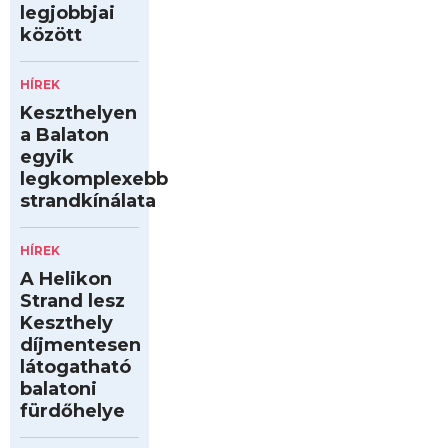
legjobbjai
között
HÍREK
Keszthelyen
a Balaton
egyik
legkomplexebb
strandkínálata
HÍREK
A Helikon
Strand lesz
Keszthely
díjmentesen
látogatható
balatoni
fürdőhelye