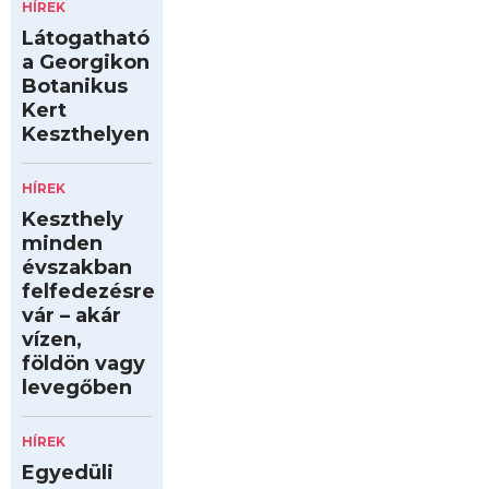
HÍREK
Látogatható
a Georgikon
Botanikus
Kert
Keszthelyen
HÍREK
Keszthely
minden
évszakban
felfedezésre
vár – akár
vízen,
földön vagy
levegőben
HÍREK
Egyedüli