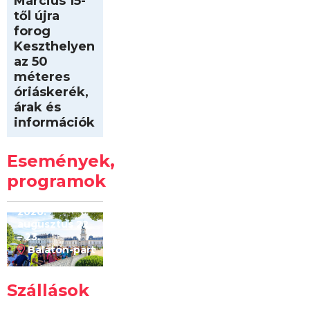
Március 15-
től újra
forog
Keszthelyen
az 50
méteres
óriáskerék,
árak és
információk
Intersport
Keszthelyi
Események,
Kilóméterek
2026
programok
2026.
augusztus 22
– 23.
Balaton-part
Szállások