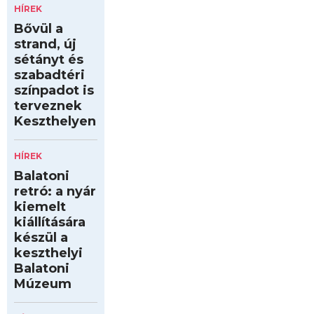
HÍREK
Bővül a
strand, új
sétányt és
szabadtéri
színpadot is
terveznek
Keszthelyen
HÍREK
Balatoni
retró: a nyár
kiemelt
kiállítására
készül a
keszthelyi
Balatoni
Múzeum