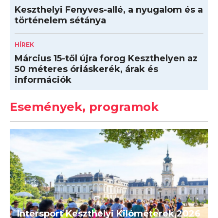
Keszthelyi Fenyves-allé, a nyugalom és a
történelem sétánya
HÍREK
Március 15-től újra forog Keszthelyen az
50 méteres óriáskerék, árak és
információk
Események, programok
Intersport Keszthelyi Kilóméterek 2026