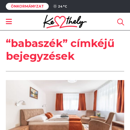
ÖNKORMÁNYZAT
24 °
C
“babaszék” címkéjű
bejegyzések