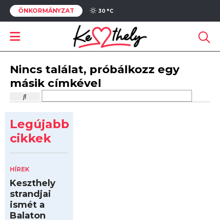
ÖNKORMÁNYZAT
30 °
C
Nincs találat, próbálkozz egy
másik címkével
Legújabb
cikkek
HÍREK
Keszthely
strandjai
ismét a
Balaton