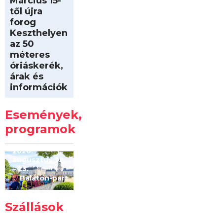
Március 15-
től újra
forog
Keszthelyen
az 50
méteres
óriáskerék,
árak és
információk
Intersport
Keszthelyi
Események,
Kilóméterek
2026
programok
2026.
augusztus 22
– 23.
Balaton-part
Szállások