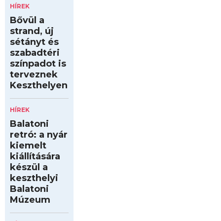
HÍREK
Bővül a
strand, új
sétányt és
szabadtéri
színpadot is
terveznek
Keszthelyen
HÍREK
Balatoni
retró: a nyár
kiemelt
kiállítására
készül a
keszthelyi
Balatoni
Múzeum