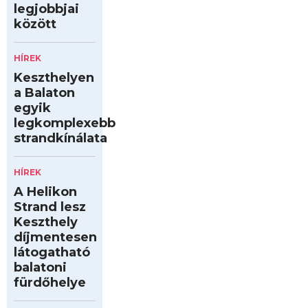
legjobbjai
között
HÍREK
Keszthelyen
a Balaton
egyik
legkomplexebb
strandkínálata
HÍREK
A Helikon
Strand lesz
Keszthely
díjmentesen
látogatható
balatoni
fürdőhelye