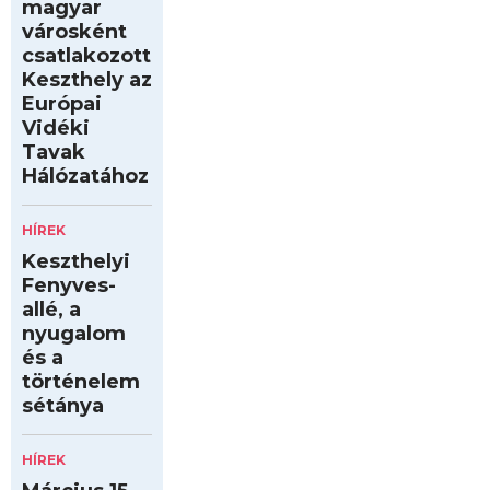
magyar
városként
csatlakozott
Keszthely az
Európai
Vidéki
Tavak
Hálózatához
HÍREK
Keszthelyi
Fenyves-
allé, a
nyugalom
és a
történelem
sétánya
HÍREK