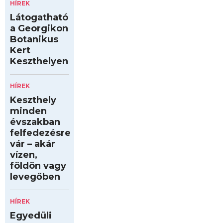
HÍREK
Látogatható
a Georgikon
Botanikus
Kert
Keszthelyen
HÍREK
Keszthely
minden
évszakban
felfedezésre
vár – akár
vízen,
földön vagy
levegőben
HÍREK
Egyedüli