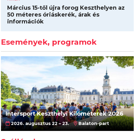
Március 15-től újra forog Keszthelyen az
50 méteres óriáskerék, árak és
információk
Események, programok
Intersport Keszthelyi Kilóméterek 2026
2026. augusztus 22 – 23.
Balaton-part