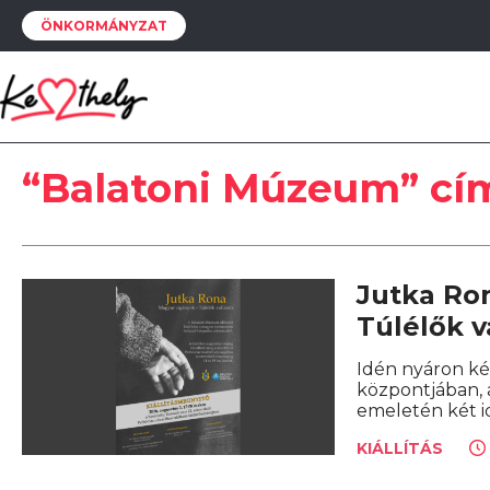
ÖNKORMÁNYZAT
“Balatoni Múzeum” cí
Jutka Ron
Túlélők v
Idén nyáron ké
központjában, a
emeletén két i
KIÁLLÍTÁS