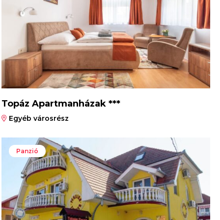
Topáz Apartmanházak ***
Egyéb városrész
Panzió