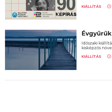
KIÁLLÍTÁS
Évgyűrűk
Időszaki kiáll
kisképzős növen
KIÁLLÍTÁS