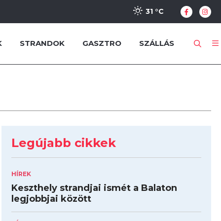
31 °
C
K
STRANDOK
GASZTRO
SZÁLLÁS
Legújabb cikkek
HÍREK
Keszthely strandjai ismét a Balaton
legjobbjai között