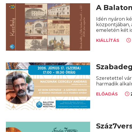
A Balato
Idén nyáron ké
központjában, a
emeletén két i
KIÁLLÍTÁS
Szabadeg
Szeretettel v
harmadik alkal
2
ELŐADÁS
Száz7ver