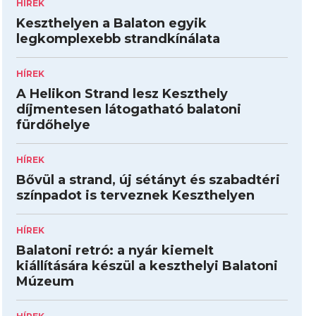
HÍREK
Keszthelyen a Balaton egyik
legkomplexebb strandkínálata
HÍREK
A Helikon Strand lesz Keszthely
díjmentesen látogatható balatoni
fürdőhelye
HÍREK
Bővül a strand, új sétányt és szabadtéri
színpadot is terveznek Keszthelyen
HÍREK
Balatoni retró: a nyár kiemelt
kiállítására készül a keszthelyi Balatoni
Múzeum