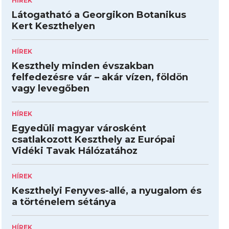
HÍREK
Látogatható a Georgikon Botanikus
Kert Keszthelyen
HÍREK
Keszthely minden évszakban
felfedezésre vár – akár vízen, földön
vagy levegőben
HÍREK
Egyedüli magyar városként
csatlakozott Keszthely az Európai
Vidéki Tavak Hálózatához
HÍREK
Keszthelyi Fenyves-allé, a nyugalom és
a történelem sétánya
HÍREK