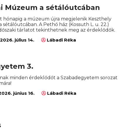
ni Múzeum a sétálóutcában
t hónapig a múzeum újra megjelenik Keszthely
 sétálóutcában. A Pethő ház (Kossuth L. u. 22.)
dőszaki tárlatot tekinthetnek meg az érdeklődők.
2026. július 14.
Lábadi Réka
yetem 3.
árnak minden érdeklődőt a Szabadegyetem sorozat
mára!
026. június 16.
Lábadi Réka
s