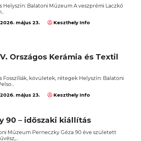
ítás Helyszín: Balatoni Múzeum A veszprémi Laczkó
..
2026. május 23.
Keszthely Info
IV. Országos Kerámia és Textil
ás Fosszíliák, kövületek, rétegek Helyszín: Balatoni
lso...
2026. május 23.
Keszthely Info
 90 – időszaki kiállítás
toni Múzeum Perneczky Géza 90 éve született
vész,...