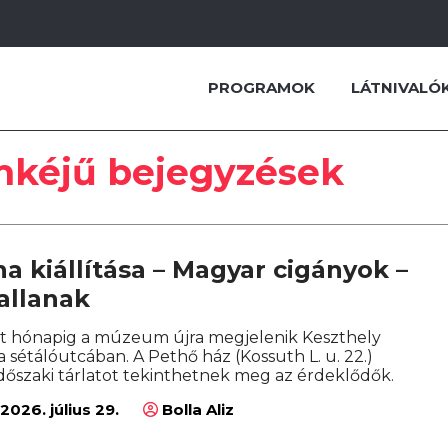
PROGRAMOK
LÁTNIVALÓ
mkéjű bejegyzések
a kiállítása – Magyar cigányok –
allanak
t hónapig a múzeum újra megjelenik Keszthely
 sétálóutcában. A Pethő ház (Kossuth L. u. 22.)
dőszaki tárlatot tekinthetnek meg az érdeklődők.
2026. július 29.
Bolla Aliz