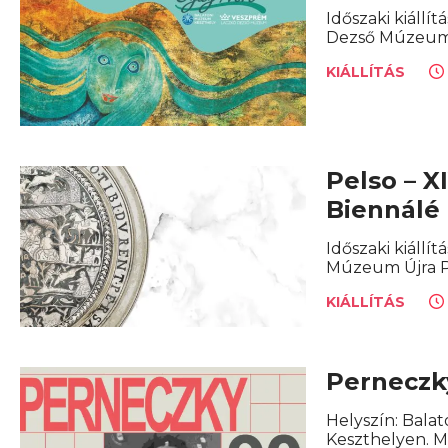
Időszaki kiáll
Dezső Múzeum.
KIÁLLÍTÁS
Pelso – X
Biennálé
Időszaki kiállít
Múzeum Újra Pe
KIÁLLÍTÁS
Perneczky
Helyszín: Bala
Keszthelyen. Mű