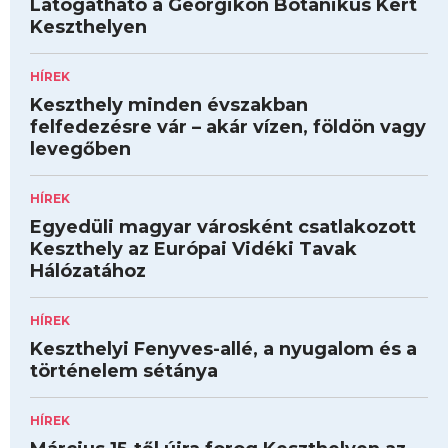
Látogatható a Georgikon Botanikus Kert
Keszthelyen
HÍREK
Keszthely minden évszakban
felfedezésre vár – akár vízen, földön vagy
levegőben
HÍREK
Egyedüli magyar városként csatlakozott
Keszthely az Európai Vidéki Tavak
Hálózatához
HÍREK
Keszthelyi Fenyves-allé, a nyugalom és a
történelem sétánya
HÍREK