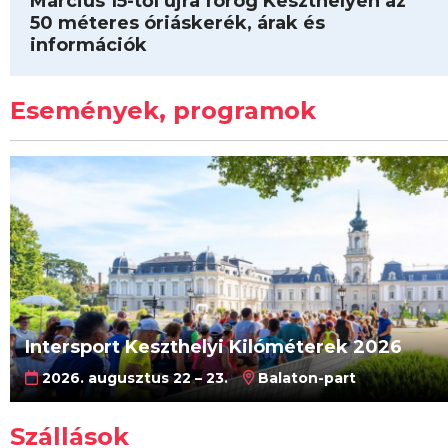
Március 15-től újra forog Keszthelyen az
50 méteres óriáskerék, árak és
információk
Események, programok
Intersport Keszthelyi Kilóméterek 2026
2026. augusztus 22 – 23.
Balaton-part
Szállások