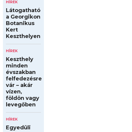
HÍREK
Látogatható
a Georgikon
Botanikus
Kert
Keszthelyen
HÍREK
Keszthely
minden
évszakban
felfedezésre
vár – akár
vízen,
földön vagy
levegőben
HÍREK
Egyedüli