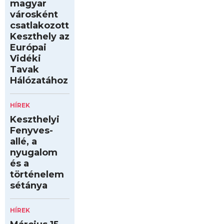
magyar
városként
csatlakozott
Keszthely az
Európai
Vidéki
Tavak
Hálózatához
HÍREK
Keszthelyi
Fenyves-
allé, a
nyugalom
és a
történelem
sétánya
HÍREK