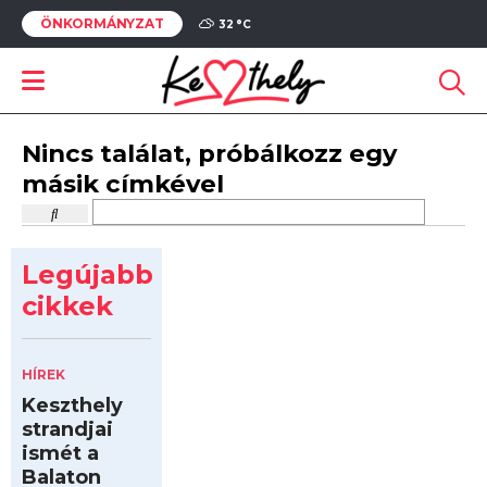
ÖNKORMÁNYZAT
32 °
C
Nincs találat, próbálkozz egy
másik címkével
Legújabb
cikkek
HÍREK
Keszthely
strandjai
ismét a
Balaton