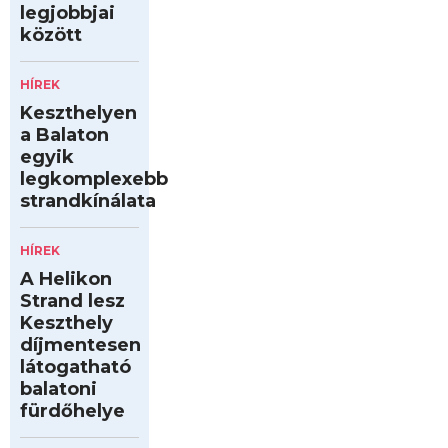
legjobbjai
között
HÍREK
Keszthelyen
a Balaton
egyik
legkomplexebb
strandkínálata
HÍREK
A Helikon
Strand lesz
Keszthely
díjmentesen
látogatható
balatoni
fürdőhelye