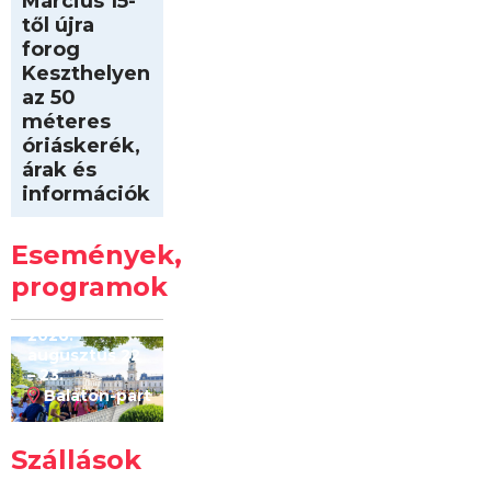
Március 15-
től újra
forog
Keszthelyen
az 50
méteres
óriáskerék,
árak és
információk
Intersport
Keszthelyi
Események,
Kilóméterek
2026
programok
2026.
augusztus 22
– 23.
Balaton-part
Szállások