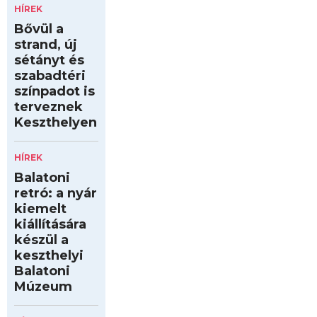
HÍREK
Bővül a
strand, új
sétányt és
szabadtéri
színpadot is
terveznek
Keszthelyen
HÍREK
Balatoni
retró: a nyár
kiemelt
kiállítására
készül a
keszthelyi
Balatoni
Múzeum