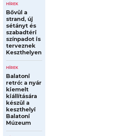
HÍREK
Bővül a
strand, új
sétányt és
szabadtéri
színpadot is
terveznek
Keszthelyen
HÍREK
Balatoni
retró: a nyár
kiemelt
kiállítására
készül a
keszthelyi
Balatoni
Múzeum