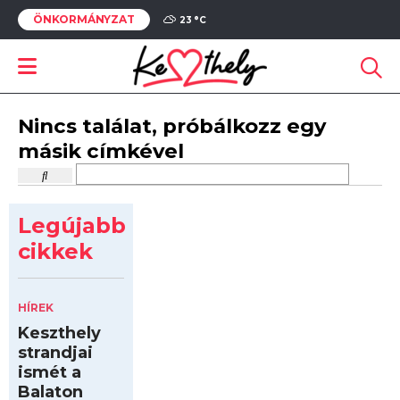
ÖNKORMÁNYZAT
23 °
C
Nincs találat, próbálkozz egy
másik címkével
Legújabb
cikkek
HÍREK
Keszthely
strandjai
ismét a
Balaton