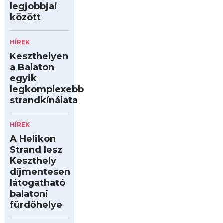
legjobbjai
között
HÍREK
Keszthelyen
a Balaton
egyik
legkomplexebb
strandkínálata
HÍREK
A Helikon
Strand lesz
Keszthely
díjmentesen
látogatható
balatoni
fürdőhelye