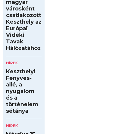
magyar
városként
csatlakozott
Keszthely az
Európai
Vidéki
Tavak
Hálózatához
HÍREK
Keszthelyi
Fenyves-
allé, a
nyugalom
és a
történelem
sétánya
HÍREK