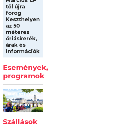
Március 15-
től újra
forog
Keszthelyen
az 50
méteres
óriáskerék,
árak és
információk
Intersport
Keszthelyi
Események,
Kilóméterek
2026
programok
2026.
augusztus 22
– 23.
Balaton-part
Szállások