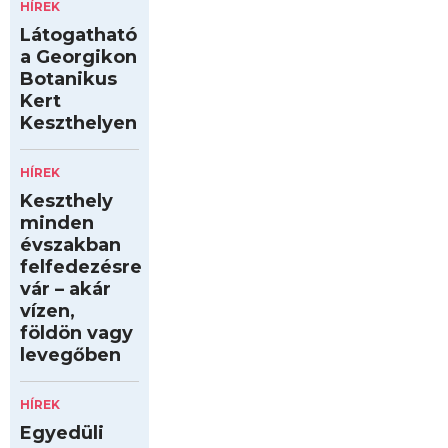
HÍREK
Látogatható
a Georgikon
Botanikus
Kert
Keszthelyen
HÍREK
Keszthely
minden
évszakban
felfedezésre
vár – akár
vízen,
földön vagy
levegőben
HÍREK
Egyedüli