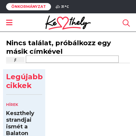
ÖNKORMÁNYZAT
31 °
C
Nincs találat, próbálkozz egy
másik címkével
Legújabb
cikkek
HÍREK
Keszthely
strandjai
ismét a
Balaton