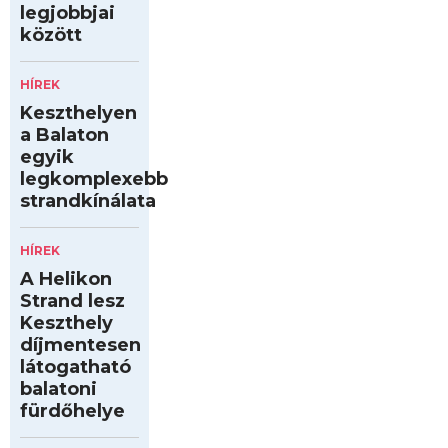
legjobbjai
között
HÍREK
Keszthelyen
a Balaton
egyik
legkomplexebb
strandkínálata
HÍREK
A Helikon
Strand lesz
Keszthely
díjmentesen
látogatható
balatoni
fürdőhelye