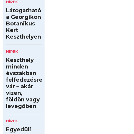
HÍREK
Látogatható
a Georgikon
Botanikus
Kert
Keszthelyen
HÍREK
Keszthely
minden
évszakban
felfedezésre
vár – akár
vízen,
földön vagy
levegőben
HÍREK
Egyedüli