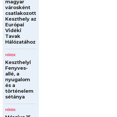
magyar
városként
csatlakozott
Keszthely az
Európai
Vidéki
Tavak
Hálózatához
HÍREK
Keszthelyi
Fenyves-
allé, a
nyugalom
és a
történelem
sétánya
HÍREK