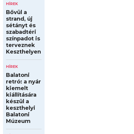
HÍREK
Bővül a
strand, új
sétányt és
szabadtéri
színpadot is
terveznek
Keszthelyen
HÍREK
Balatoni
retró: a nyár
kiemelt
kiállítására
készül a
keszthelyi
Balatoni
Múzeum