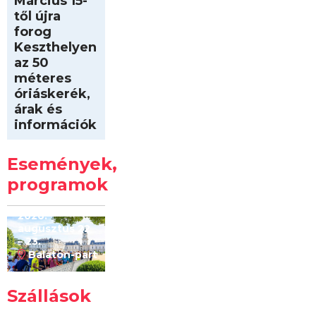
Március 15-
től újra
forog
Keszthelyen
az 50
méteres
óriáskerék,
árak és
információk
Intersport
Keszthelyi
Események,
Kilóméterek
2026
programok
2026.
augusztus 22
– 23.
Balaton-part
Szállások