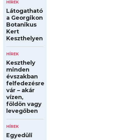
HÍREK
Látogatható
a Georgikon
Botanikus
Kert
Keszthelyen
HÍREK
Keszthely
minden
évszakban
felfedezésre
vár – akár
vízen,
földön vagy
levegőben
HÍREK
Egyedüli