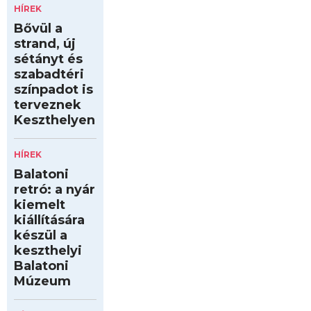
HÍREK
Bővül a
strand, új
sétányt és
szabadtéri
színpadot is
terveznek
Keszthelyen
HÍREK
Balatoni
retró: a nyár
kiemelt
kiállítására
készül a
keszthelyi
Balatoni
Múzeum