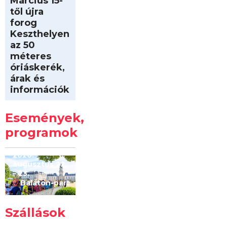
Március 15-
től újra
forog
Keszthelyen
az 50
méteres
óriáskerék,
árak és
információk
Intersport
Keszthelyi
Események,
Kilóméterek
2026
programok
2026.
augusztus 22
– 23.
Balaton-part
Szállások