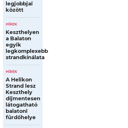
legjobbjai
között
HÍREK
Keszthelyen
a Balaton
egyik
legkomplexebb
strandkínálata
HÍREK
A Helikon
Strand lesz
Keszthely
díjmentesen
látogatható
balatoni
fürdőhelye