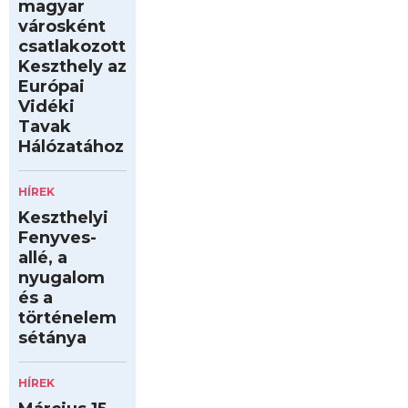
magyar
városként
csatlakozott
Keszthely az
Európai
Vidéki
Tavak
Hálózatához
HÍREK
Keszthelyi
Fenyves-
allé, a
nyugalom
és a
történelem
sétánya
HÍREK