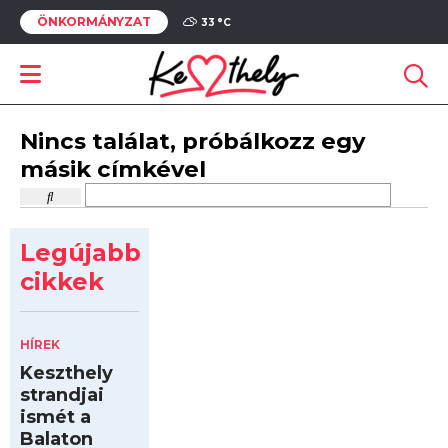
ÖNKORMÁNYZAT
33 °
C
Nincs találat, próbálkozz egy
másik címkével
Legújabb
cikkek
HÍREK
Keszthely
strandjai
ismét a
Balaton