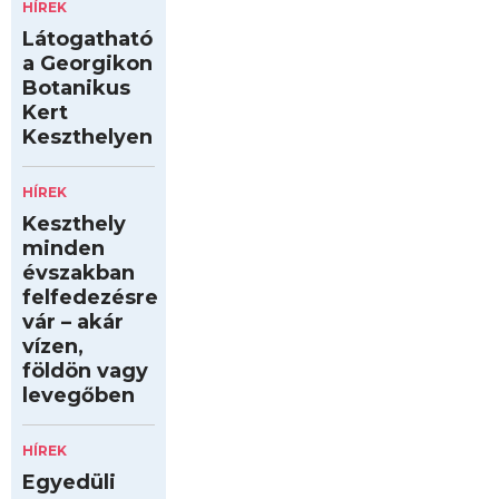
HÍREK
Látogatható
a Georgikon
Botanikus
Kert
Keszthelyen
HÍREK
Keszthely
minden
évszakban
felfedezésre
vár – akár
vízen,
földön vagy
levegőben
HÍREK
Egyedüli