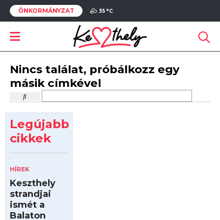
ÖNKORMÁNYZAT
35 °
C
Nincs találat, próbálkozz egy
másik címkével
Legújabb
cikkek
HÍREK
Keszthely
strandjai
ismét a
Balaton