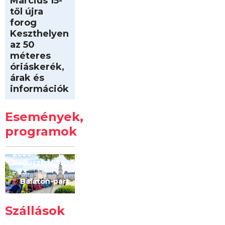
Március 15-
től újra
forog
Keszthelyen
az 50
méteres
óriáskerék,
árak és
információk
Intersport
Keszthelyi
Események,
Kilóméterek
2026
programok
2026.
augusztus 22
– 23.
Balaton-part
Szállások