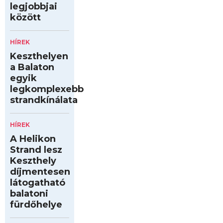
legjobbjai
között
HÍREK
Keszthelyen
a Balaton
egyik
legkomplexebb
strandkínálata
HÍREK
A Helikon
Strand lesz
Keszthely
díjmentesen
látogatható
balatoni
fürdőhelye