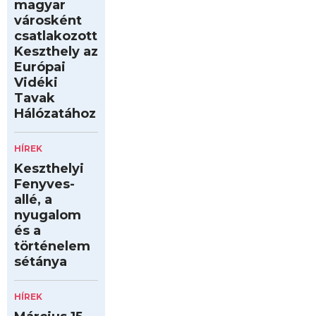
magyar
városként
csatlakozott
Keszthely az
Európai
Vidéki
Tavak
Hálózatához
HÍREK
Keszthelyi
Fenyves-
allé, a
nyugalom
és a
történelem
sétánya
HÍREK