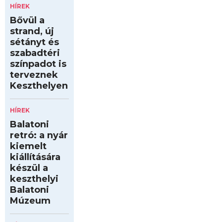
HÍREK
Bővül a
strand, új
sétányt és
szabadtéri
színpadot is
terveznek
Keszthelyen
HÍREK
Balatoni
retró: a nyár
kiemelt
kiállítására
készül a
keszthelyi
Balatoni
Múzeum