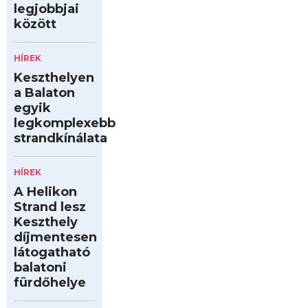
legjobbjai
között
HÍREK
Keszthelyen
a Balaton
egyik
legkomplexebb
strandkínálata
HÍREK
A Helikon
Strand lesz
Keszthely
díjmentesen
látogatható
balatoni
fürdőhelye