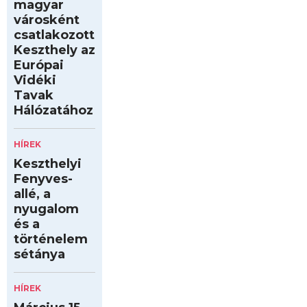
magyar
városként
csatlakozott
Keszthely az
Európai
Vidéki
Tavak
Hálózatához
HÍREK
Keszthelyi
Fenyves-
allé, a
nyugalom
és a
történelem
sétánya
HÍREK