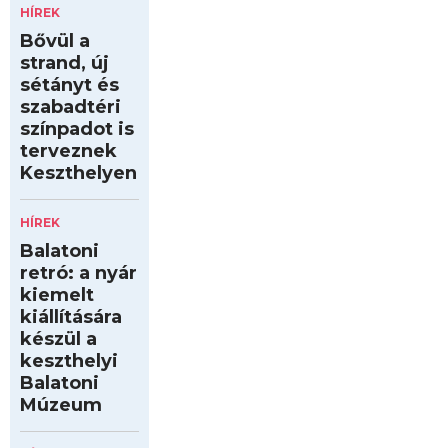
HÍREK
Bővül a
strand, új
sétányt és
szabadtéri
színpadot is
terveznek
Keszthelyen
HÍREK
Balatoni
retró: a nyár
kiemelt
kiállítására
készül a
keszthelyi
Balatoni
Múzeum