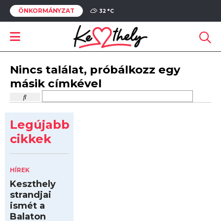
ÖNKORMÁNYZAT
32 °
C
Nincs találat, próbálkozz egy
másik címkével
Legújabb
cikkek
HÍREK
Keszthely
strandjai
ismét a
Balaton