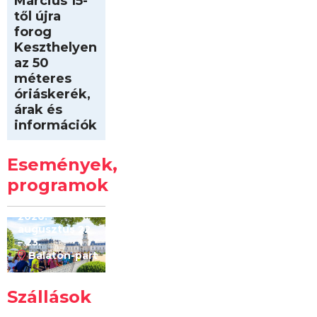
Március 15-
től újra
forog
Keszthelyen
az 50
méteres
óriáskerék,
árak és
információk
Intersport
Keszthelyi
Események,
Kilóméterek
2026
programok
2026.
augusztus 22
– 23.
Balaton-part
Szállások