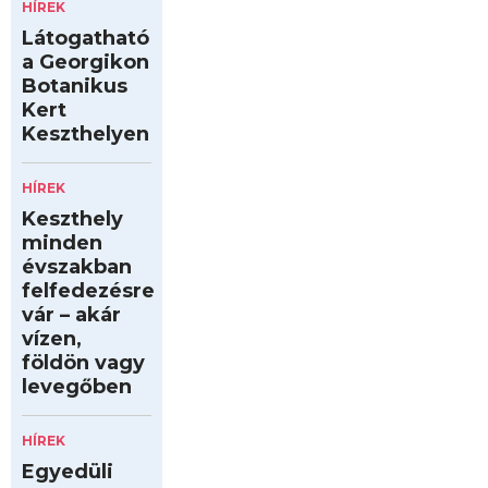
HÍREK
Látogatható
a Georgikon
Botanikus
Kert
Keszthelyen
HÍREK
Keszthely
minden
évszakban
felfedezésre
vár – akár
vízen,
földön vagy
levegőben
HÍREK
Egyedüli