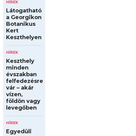
HÍREK
Látogatható
a Georgikon
Botanikus
Kert
Keszthelyen
HÍREK
Keszthely
minden
évszakban
felfedezésre
vár – akár
vízen,
földön vagy
levegőben
HÍREK
Egyedüli