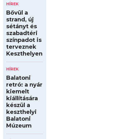
HÍREK
Bővül a
strand, új
sétányt és
szabadtéri
színpadot is
terveznek
Keszthelyen
HÍREK
Balatoni
retró: a nyár
kiemelt
kiállítására
készül a
keszthelyi
Balatoni
Múzeum