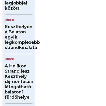
legjobbjai
között
HÍREK
Keszthelyen
a Balaton
egyik
legkomplexebb
strandkínálata
HÍREK
A Helikon
Strand lesz
Keszthely
díjmentesen
látogatható
balatoni
fürdőhelye