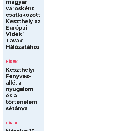
magyar
városként
csatlakozott
Keszthely az
Európai
Vidéki
Tavak
Hálózatához
HÍREK
Keszthelyi
Fenyves-
allé, a
nyugalom
és a
történelem
sétánya
HÍREK