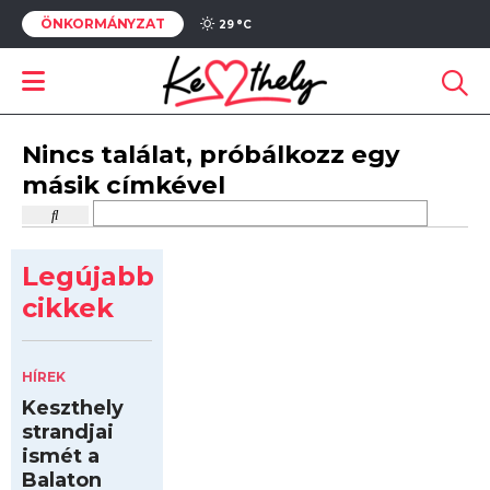
ÖNKORMÁNYZAT
29 °
C
Nincs találat, próbálkozz egy
másik címkével
Legújabb
cikkek
HÍREK
Keszthely
strandjai
ismét a
Balaton