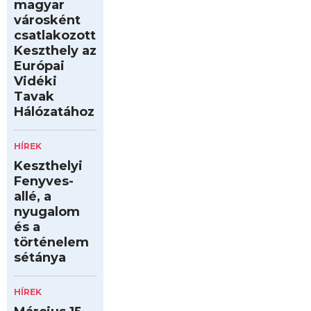
magyar
városként
csatlakozott
Keszthely az
Európai
Vidéki
Tavak
Hálózatához
HÍREK
Keszthelyi
Fenyves-
allé, a
nyugalom
és a
történelem
sétánya
HÍREK