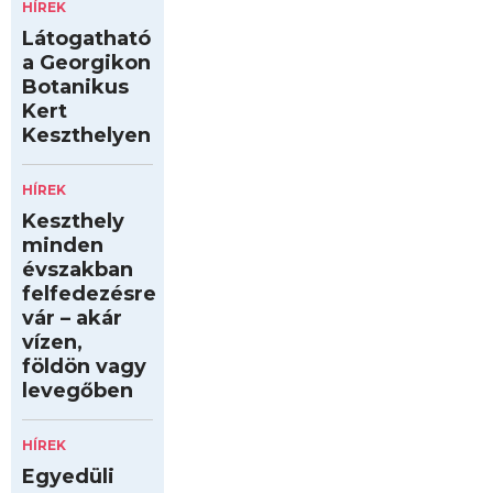
HÍREK
Látogatható
a Georgikon
Botanikus
Kert
Keszthelyen
HÍREK
Keszthely
minden
évszakban
felfedezésre
vár – akár
vízen,
földön vagy
levegőben
HÍREK
Egyedüli