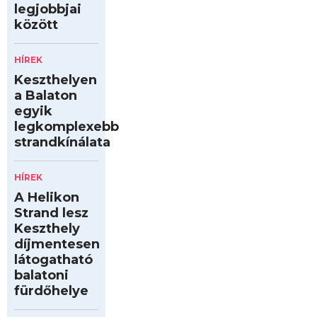
legjobbjai
között
HÍREK
Keszthelyen
a Balaton
egyik
legkomplexebb
strandkínálata
HÍREK
A Helikon
Strand lesz
Keszthely
díjmentesen
látogatható
balatoni
fürdőhelye