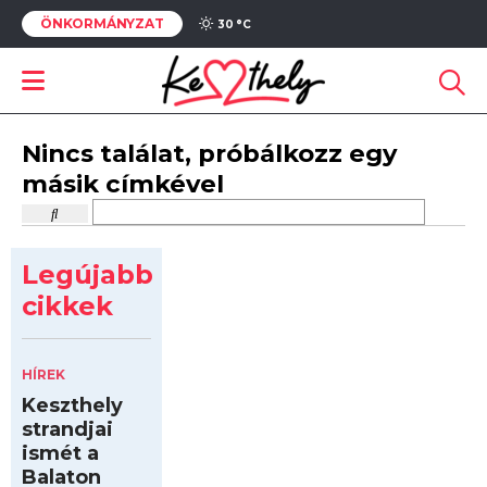
ÖNKORMÁNYZAT
30 °
C
Nincs találat, próbálkozz egy
másik címkével
Legújabb
cikkek
HÍREK
Keszthely
strandjai
ismét a
Balaton