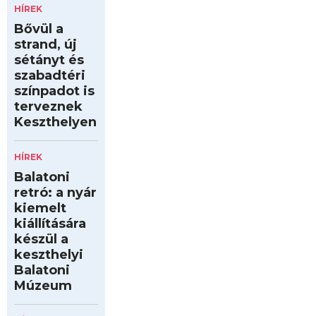
HÍREK
Bővül a
strand, új
sétányt és
szabadtéri
színpadot is
terveznek
Keszthelyen
HÍREK
Balatoni
retró: a nyár
kiemelt
kiállítására
készül a
keszthelyi
Balatoni
Múzeum