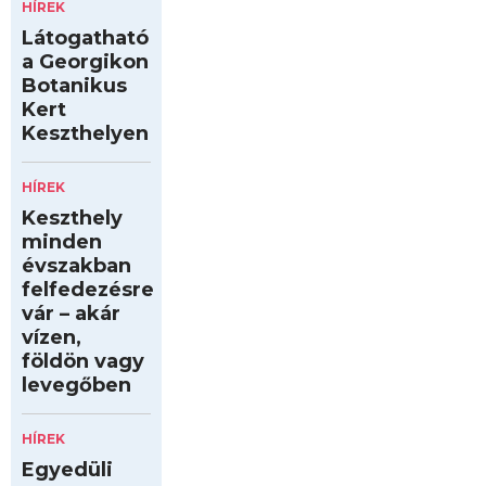
HÍREK
Látogatható
a Georgikon
Botanikus
Kert
Keszthelyen
HÍREK
Keszthely
minden
évszakban
felfedezésre
vár – akár
vízen,
földön vagy
levegőben
HÍREK
Egyedüli