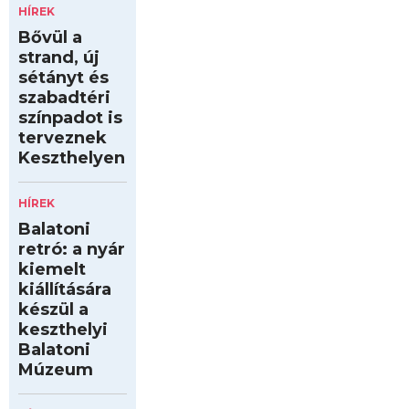
HÍREK
Bővül a
strand, új
sétányt és
szabadtéri
színpadot is
terveznek
Keszthelyen
HÍREK
Balatoni
retró: a nyár
kiemelt
kiállítására
készül a
keszthelyi
Balatoni
Múzeum