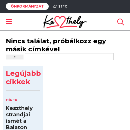
ÖNKORMÁNYZAT
27 °
C
Nincs találat, próbálkozz egy
másik címkével
Legújabb
cikkek
HÍREK
Keszthely
strandjai
ismét a
Balaton