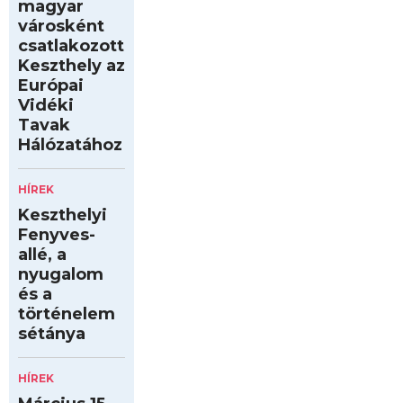
magyar
városként
csatlakozott
Keszthely az
Európai
Vidéki
Tavak
Hálózatához
HÍREK
Keszthelyi
Fenyves-
allé, a
nyugalom
és a
történelem
sétánya
HÍREK