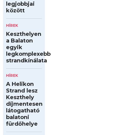
legjobbjai
között
HÍREK
Keszthelyen
a Balaton
egyik
legkomplexebb
strandkínálata
HÍREK
A Helikon
Strand lesz
Keszthely
díjmentesen
látogatható
balatoni
fürdőhelye