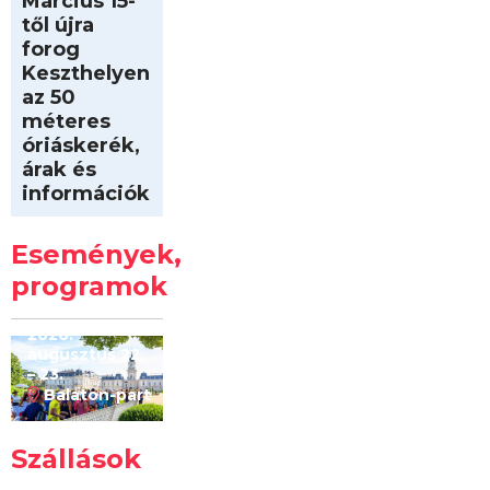
Március 15-
től újra
forog
Keszthelyen
az 50
méteres
óriáskerék,
árak és
információk
Intersport
Keszthelyi
Események,
Kilóméterek
2026
programok
2026.
augusztus 22
– 23.
Balaton-part
Szállások