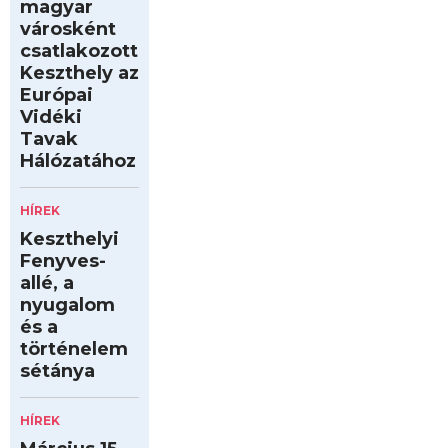
magyar
városként
csatlakozott
Keszthely az
Európai
Vidéki
Tavak
Hálózatához
HÍREK
Keszthelyi
Fenyves-
allé, a
nyugalom
és a
történelem
sétánya
HÍREK