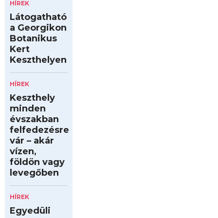
HÍREK
Látogatható
a Georgikon
Botanikus
Kert
Keszthelyen
HÍREK
Keszthely
minden
évszakban
felfedezésre
vár – akár
vízen,
földön vagy
levegőben
HÍREK
Egyedüli