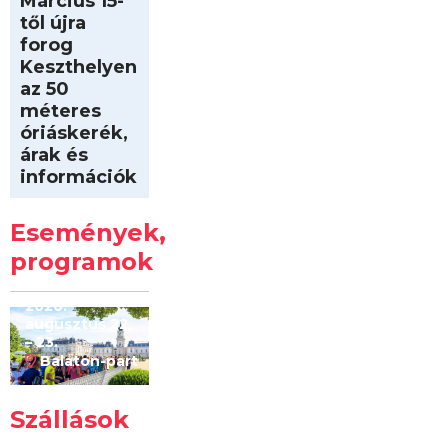
Március 15-
től újra
forog
Keszthelyen
az 50
méteres
óriáskerék,
árak és
információk
Intersport
Keszthelyi
Események,
Kilóméterek
2026
programok
2026.
augusztus 22
– 23.
Balaton-part
Szállások