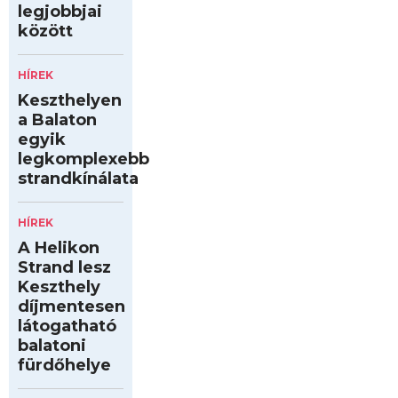
legjobbjai
között
HÍREK
Keszthelyen
a Balaton
egyik
legkomplexebb
strandkínálata
HÍREK
A Helikon
Strand lesz
Keszthely
díjmentesen
látogatható
balatoni
fürdőhelye