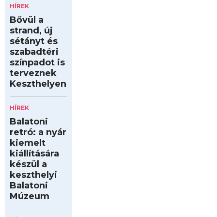
HÍREK
Bővül a
strand, új
sétányt és
szabadtéri
színpadot is
terveznek
Keszthelyen
HÍREK
Balatoni
retró: a nyár
kiemelt
kiállítására
készül a
keszthelyi
Balatoni
Múzeum