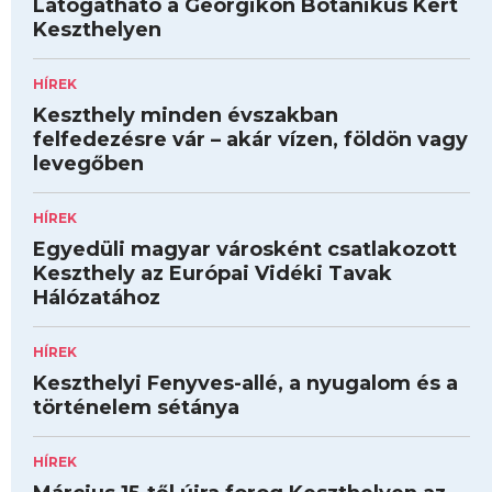
Látogatható a Georgikon Botanikus Kert
Keszthelyen
HÍREK
Keszthely minden évszakban
felfedezésre vár – akár vízen, földön vagy
levegőben
HÍREK
Egyedüli magyar városként csatlakozott
Keszthely az Európai Vidéki Tavak
Hálózatához
HÍREK
Keszthelyi Fenyves-allé, a nyugalom és a
történelem sétánya
HÍREK