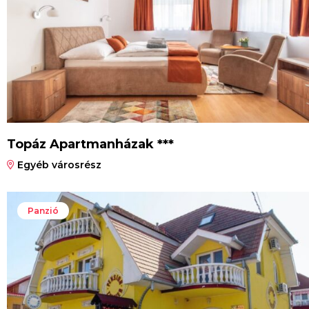
Topáz Apartmanházak ***
Egyéb városrész
Panzió