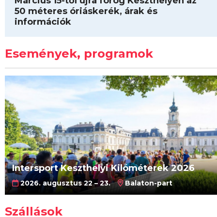
Március 15-től újra forog Keszthelyen az
50 méteres óriáskerék, árak és
információk
Események, programok
Intersport Keszthelyi Kilóméterek 2026
2026. augusztus 22 – 23.
Balaton-part
Szállások