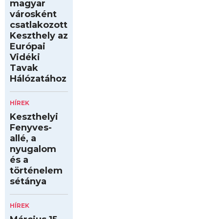
magyar
városként
csatlakozott
Keszthely az
Európai
Vidéki
Tavak
Hálózatához
HÍREK
Keszthelyi
Fenyves-
allé, a
nyugalom
és a
történelem
sétánya
HÍREK