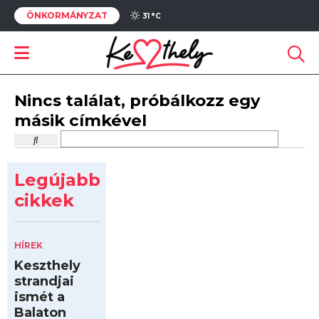
ÖNKORMÁNYZAT
31 °
C
Nincs találat, próbálkozz egy
másik címkével
Legújabb
cikkek
HÍREK
Keszthely
strandjai
ismét a
Balaton