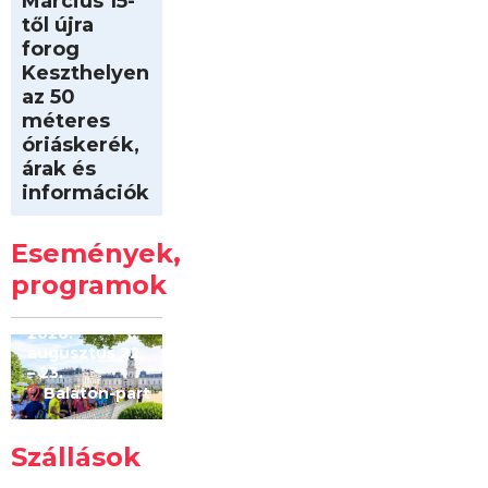
Március 15-
től újra
forog
Keszthelyen
az 50
méteres
óriáskerék,
árak és
információk
Intersport
Keszthelyi
Események,
Kilóméterek
2026
programok
2026.
augusztus 22
– 23.
Balaton-part
Szállások