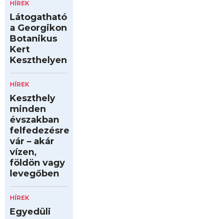
HÍREK
Látogatható
a Georgikon
Botanikus
Kert
Keszthelyen
HÍREK
Keszthely
minden
évszakban
felfedezésre
vár – akár
vízen,
földön vagy
levegőben
HÍREK
Egyedüli