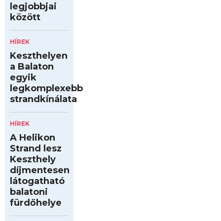
legjobbjai
között
HÍREK
Keszthelyen
a Balaton
egyik
legkomplexebb
strandkínálata
HÍREK
A Helikon
Strand lesz
Keszthely
díjmentesen
látogatható
balatoni
fürdőhelye