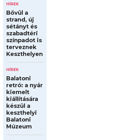
HÍREK
Bővül a
strand, új
sétányt és
szabadtéri
színpadot is
terveznek
Keszthelyen
HÍREK
Balatoni
retró: a nyár
kiemelt
kiállítására
készül a
keszthelyi
Balatoni
Múzeum