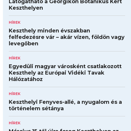
Látogatható a Georgikon Botanikus Kert
Keszthelyen
HÍREK
Keszthely minden évszakban
felfedezésre vár – akár vízen, földön vagy
levegőben
HÍREK
Egyedüli magyar városként csatlakozott
Keszthely az Európai Vidéki Tavak
Hálózatához
HÍREK
Keszthelyi Fenyves-allé, a nyugalom és a
történelem sétánya
HÍREK