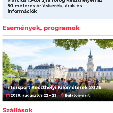
Március 15-től újra forog Keszthelyen az
50 méteres óriáskerék, árak és
információk
Események, programok
Intersport Keszthelyi Kilóméterek 2026
2026. augusztus 22 – 23.
Balaton-part
Szállások