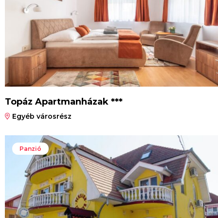
Topáz Apartmanházak ***
Egyéb városrész
Panzió