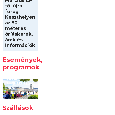
Március 15-
től újra
forog
Keszthelyen
az 50
méteres
óriáskerék,
árak és
információk
Intersport
Keszthelyi
Események,
Kilóméterek
2026
programok
2026.
augusztus 22
– 23.
Balaton-part
Szállások