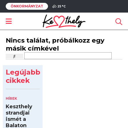
ÖNKORMÁNYZAT
25 °
C
Nincs találat, próbálkozz egy
másik címkével
Legújabb
cikkek
HÍREK
Keszthely
strandjai
ismét a
Balaton