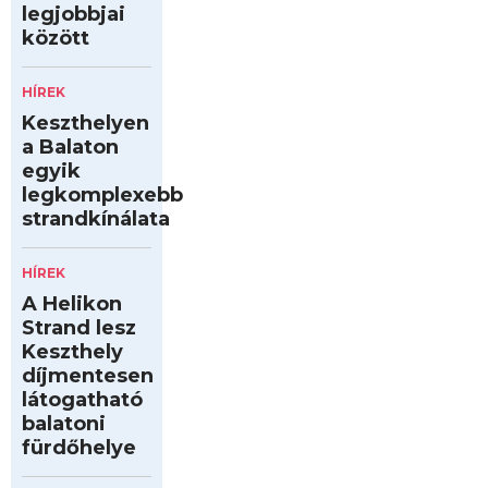
legjobbjai
között
HÍREK
Keszthelyen
a Balaton
egyik
legkomplexebb
strandkínálata
HÍREK
A Helikon
Strand lesz
Keszthely
díjmentesen
látogatható
balatoni
fürdőhelye