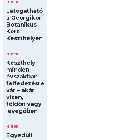
HÍREK
Látogatható
a Georgikon
Botanikus
Kert
Keszthelyen
HÍREK
Keszthely
minden
évszakban
felfedezésre
vár – akár
vízen,
földön vagy
levegőben
HÍREK
Egyedüli