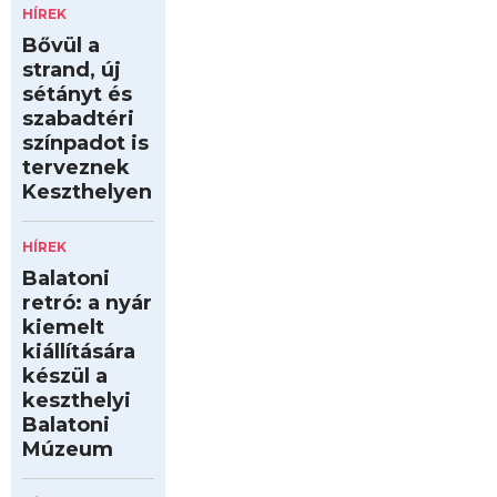
HÍREK
Bővül a
strand, új
sétányt és
szabadtéri
színpadot is
terveznek
Keszthelyen
HÍREK
Balatoni
retró: a nyár
kiemelt
kiállítására
készül a
keszthelyi
Balatoni
Múzeum