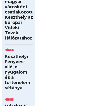
magyar
városként
csatlakozott
Keszthely az
Európai
Vidéki
Tavak
Hálózatához
HÍREK
Keszthelyi
Fenyves-
allé, a
nyugalom
és a
történelem
sétánya
HÍREK