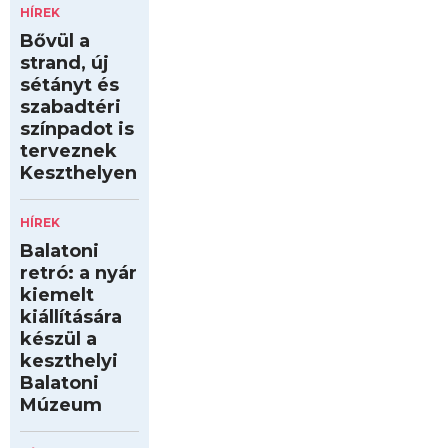
HÍREK
Bővül a
strand, új
sétányt és
szabadtéri
színpadot is
terveznek
Keszthelyen
HÍREK
Balatoni
retró: a nyár
kiemelt
kiállítására
készül a
keszthelyi
Balatoni
Múzeum