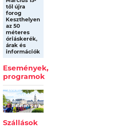
Március 15-
től újra
forog
Keszthelyen
az 50
méteres
óriáskerék,
árak és
információk
Intersport
Keszthelyi
Események,
Kilóméterek
2026
programok
2026.
augusztus 22
– 23.
Balaton-part
Szállások