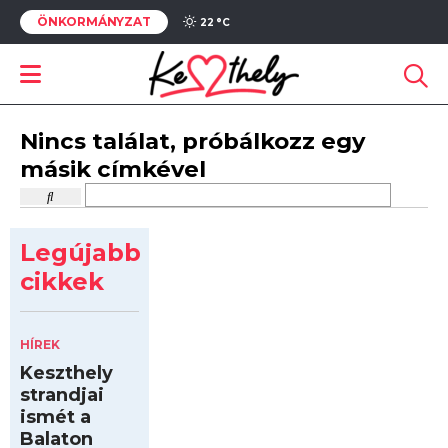
ÖNKORMÁNYZAT
22 °
C
Nincs találat, próbálkozz egy
másik címkével
Legújabb
cikkek
HÍREK
Keszthely
strandjai
ismét a
Balaton