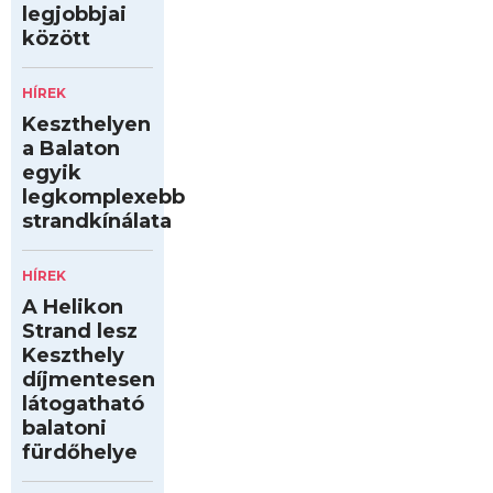
legjobbjai
között
HÍREK
Keszthelyen
a Balaton
egyik
legkomplexebb
strandkínálata
HÍREK
A Helikon
Strand lesz
Keszthely
díjmentesen
látogatható
balatoni
fürdőhelye