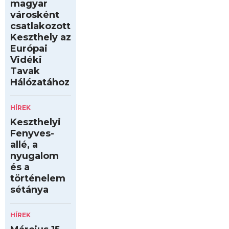
magyar
városként
csatlakozott
Keszthely az
Európai
Vidéki
Tavak
Hálózatához
HÍREK
Keszthelyi
Fenyves-
allé, a
nyugalom
és a
történelem
sétánya
HÍREK