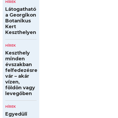
HÍREK
Látogatható
a Georgikon
Botanikus
Kert
Keszthelyen
HÍREK
Keszthely
minden
évszakban
felfedezésre
vár – akár
vízen,
földön vagy
levegőben
HÍREK
Egyedüli