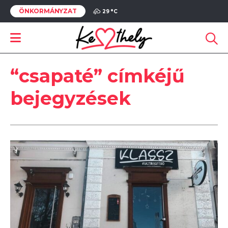
ÖNKORMÁNYZAT
29 °
C
“csapaté” címkéjű
bejegyzések