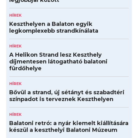
legjobbjai között
HÍREK
Keszthelyen a Balaton egyik
legkomplexebb strandkínálata
HÍREK
A Helikon Strand lesz Keszthely
díjmentesen látogatható balatoni
fürdőhelye
HÍREK
Bővül a strand, új sétányt és szabadtéri
színpadot is terveznek Keszthelyen
HÍREK
Balatoni retró: a nyár kiemelt kiállítására
készül a keszthelyi Balatoni Múzeum