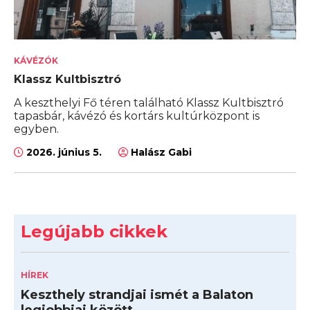
KÁVÉZÓK
Klassz Kultbisztró
A keszthelyi Fő téren található Klassz Kultbisztró
tapasbár, kávézó és kortárs kultúrközpont is
egyben.
2026. június 5.
Halász Gabi
Legújabb cikkek
HÍREK
Keszthely strandjai ismét a Balaton