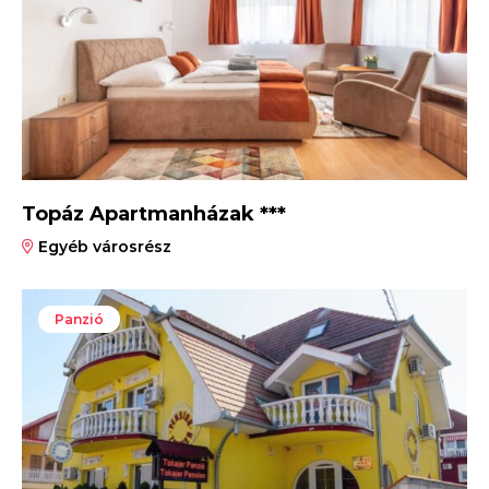
Topáz Apartmanházak ***
Egyéb városrész
Panzió