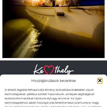
Hozzájárulások kezelése
A lehető legjobb felhasználói élmény biztosítása érdekében olyan
technológiákat, például sütiket használunk, amelyek segítségével
eszközinformációkat tárolunk és/vagy érünk el. Az ilyen
HASZNOS LINKEK
technológiákhoz adott hozzájárulás lehetővé teszi számunkra, hogy
olyan adatokat kezeljünk, mint a böngészési szokások vagy az oldalon