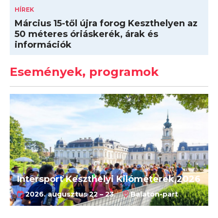
HÍREK
Március 15-től újra forog Keszthelyen az
50 méteres óriáskerék, árak és
információk
Események, programok
Intersport Keszthelyi Kilóméterek 2026
2026. augusztus 22 – 23.
Balaton-part