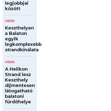
legjobbjai
között
HÍREK
Keszthelyen
a Balaton
egyik
legkomplexebb
strandkínálata
HÍREK
A Helikon
Strand lesz
Keszthely
díjmentesen
látogatható
balatoni
fürdőhelye