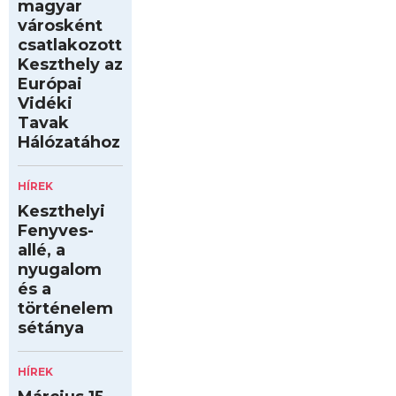
magyar
városként
csatlakozott
Keszthely az
Európai
Vidéki
Tavak
Hálózatához
HÍREK
Keszthelyi
Fenyves-
allé, a
nyugalom
és a
történelem
sétánya
HÍREK