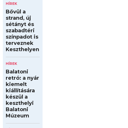
HÍREK
Bővül a
strand, új
sétányt és
szabadtéri
színpadot is
terveznek
Keszthelyen
HÍREK
Balatoni
retró: a nyár
kiemelt
kiállítására
készül a
keszthelyi
Balatoni
Múzeum