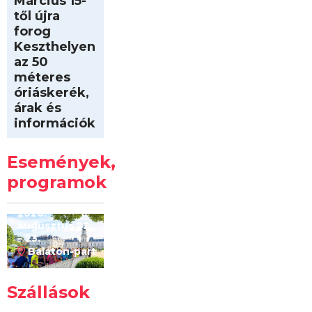
Március 15-
től újra
forog
Keszthelyen
az 50
méteres
óriáskerék,
árak és
információk
Intersport
Keszthelyi
Események,
Kilóméterek
2026
programok
2026.
augusztus 22
– 23.
Balaton-part
Szállások