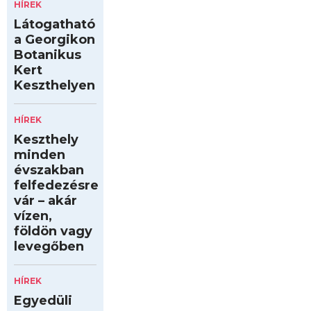
HÍREK
Látogatható
a Georgikon
Botanikus
Kert
Keszthelyen
HÍREK
Keszthely
minden
évszakban
felfedezésre
vár – akár
vízen,
földön vagy
levegőben
HÍREK
Egyedüli