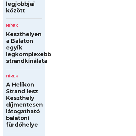
legjobbjai
között
HÍREK
Keszthelyen
a Balaton
egyik
legkomplexebb
strandkínálata
HÍREK
A Helikon
Strand lesz
Keszthely
díjmentesen
látogatható
balatoni
fürdőhelye