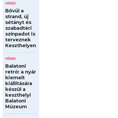
HÍREK
Bővül a
strand, új
sétányt és
szabadtéri
színpadot is
terveznek
Keszthelyen
HÍREK
Balatoni
retró: a nyár
kiemelt
kiállítására
készül a
keszthelyi
Balatoni
Múzeum