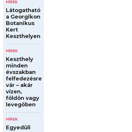
HÍREK
Látogatható
a Georgikon
Botanikus
Kert
Keszthelyen
HÍREK
Keszthely
minden
évszakban
felfedezésre
vár – akár
vízen,
földön vagy
levegőben
HÍREK
Egyedüli