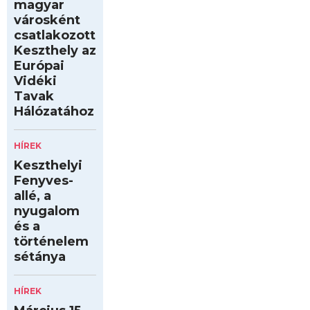
magyar
városként
csatlakozott
Keszthely az
Európai
Vidéki
Tavak
Hálózatához
HÍREK
Keszthelyi
Fenyves-
allé, a
nyugalom
és a
történelem
sétánya
HÍREK