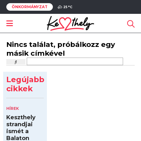
ÖNKORMÁNYZAT
25 °
C
Nincs találat, próbálkozz egy
másik címkével
Legújabb
cikkek
HÍREK
Keszthely
strandjai
ismét a
Balaton