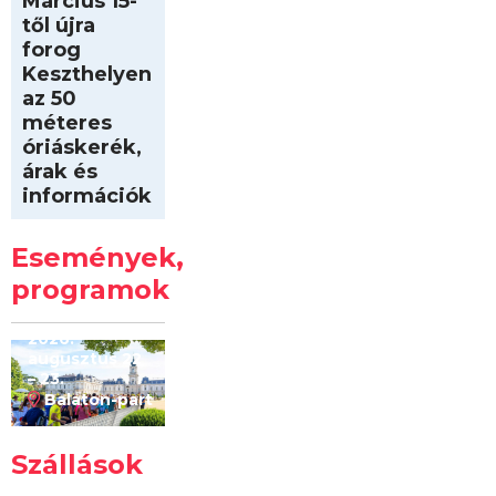
Március 15-
től újra
forog
Keszthelyen
az 50
méteres
óriáskerék,
árak és
információk
Intersport
Keszthelyi
Események,
Kilóméterek
2026
programok
2026.
augusztus 22
– 23.
Balaton-part
Szállások