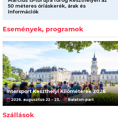
Március 15-től újra forog Keszthelyen az
50 méteres óriáskerék, árak és
információk
Események, programok
Intersport Keszthelyi Kilóméterek 2026
2026. augusztus 22 – 23.
Balaton-part
Szállások