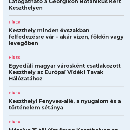
Látogatható a Georgikon Botanikus Kert
Keszthelyen
HÍREK
Keszthely minden évszakban
felfedezésre vár – akár vízen, földön vagy
levegőben
HÍREK
Egyedüli magyar városként csatlakozott
Keszthely az Európai Vidéki Tavak
Hálózatához
HÍREK
Keszthelyi Fenyves-allé, a nyugalom és a
történelem sétánya
HÍREK