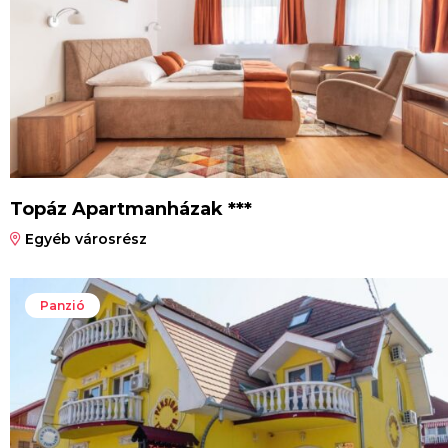
Topáz Apartmanházak ***
Egyéb városrész
Panzió