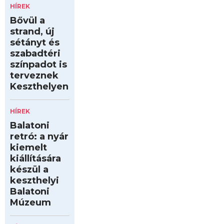
HÍREK
Bővül a
strand, új
sétányt és
szabadtéri
színpadot is
terveznek
Keszthelyen
HÍREK
Balatoni
retró: a nyár
kiemelt
kiállítására
készül a
keszthelyi
Balatoni
Múzeum