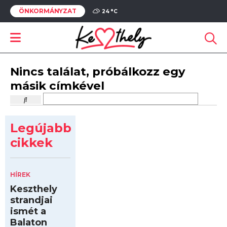
ÖNKORMÁNYZAT
24 °
C
Nincs találat, próbálkozz egy
másik címkével
Legújabb
cikkek
HÍREK
Keszthely
strandjai
ismét a
Balaton