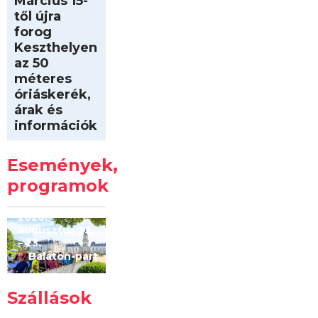
Március 15-
től újra
forog
Keszthelyen
az 50
méteres
óriáskerék,
árak és
információk
Intersport
Keszthelyi
Események,
Kilóméterek
2026
programok
2026.
augusztus 22
– 23.
Balaton-part
Szállások