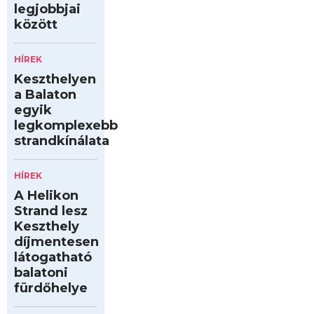
legjobbjai
között
HÍREK
Keszthelyen
a Balaton
egyik
legkomplexebb
strandkínálata
HÍREK
A Helikon
Strand lesz
Keszthely
díjmentesen
látogatható
balatoni
fürdőhelye