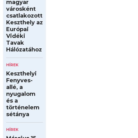
magyar
városként
csatlakozott
Keszthely az
Európai
Vidéki
Tavak
Hálózatához
HÍREK
Keszthelyi
Fenyves-
allé, a
nyugalom
és a
történelem
sétánya
HÍREK