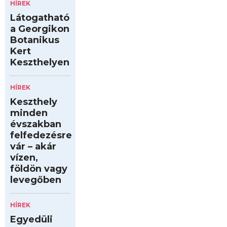
HÍREK
Látogatható
a Georgikon
Botanikus
Kert
Keszthelyen
HÍREK
Keszthely
minden
évszakban
felfedezésre
vár – akár
vízen,
földön vagy
levegőben
HÍREK
Egyedüli