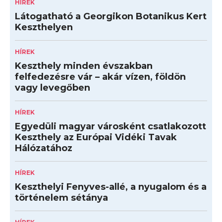
HÍREK
Látogatható a Georgikon Botanikus Kert
Keszthelyen
HÍREK
Keszthely minden évszakban
felfedezésre vár – akár vízen, földön
vagy levegőben
HÍREK
Egyedüli magyar városként csatlakozott
Keszthely az Európai Vidéki Tavak
Hálózatához
HÍREK
Keszthelyi Fenyves-allé, a nyugalom és a
történelem sétánya