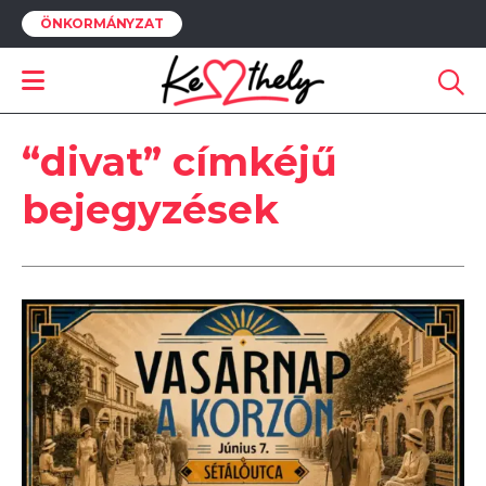
ÖNKORMÁNYZAT
“divat” címkéjű
bejegyzések