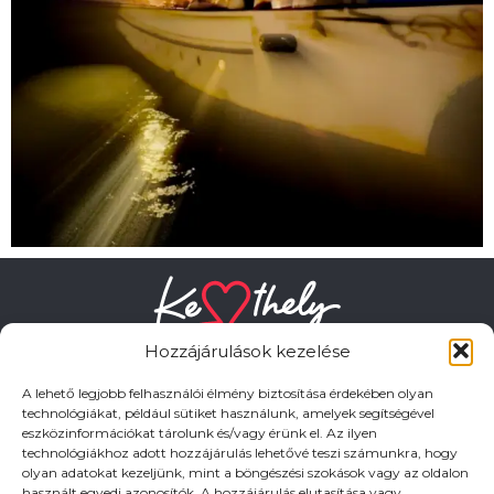
Hozzájárulások kezelése
A lehető legjobb felhasználói élmény biztosítása érdekében olyan
technológiákat, például sütiket használunk, amelyek segítségével
eszközinformációkat tárolunk és/vagy érünk el. Az ilyen
HASZNOS LINKEK
technológiákhoz adott hozzájárulás lehetővé teszi számunkra, hogy
olyan adatokat kezeljünk, mint a böngészési szokások vagy az oldalon
használt egyedi azonosítók. A hozzájárulás elutasítása vagy