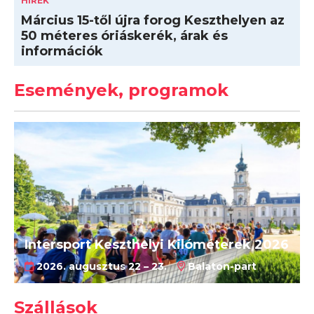
HÍREK
Március 15-től újra forog Keszthelyen az
50 méteres óriáskerék, árak és
információk
Események, programok
Intersport Keszthelyi Kilóméterek 2026
2026. augusztus 22 – 23.
Balaton-part
Szállások