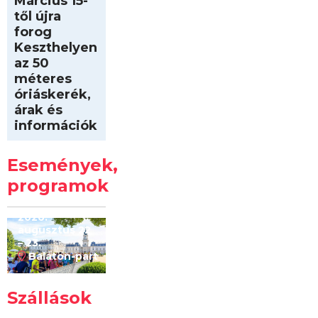
Március 15-
től újra
forog
Keszthelyen
az 50
méteres
óriáskerék,
árak és
információk
Intersport
Keszthelyi
Események,
Kilóméterek
2026
programok
2026.
augusztus 22
– 23.
Balaton-part
Szállások