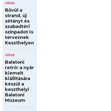
HÍREK
Bővül a
strand, új
sétányt és
szabadtéri
színpadot is
terveznek
Keszthelyen
HÍREK
Balatoni
retró: a nyár
kiemelt
kiállítására
készül a
keszthelyi
Balatoni
Múzeum