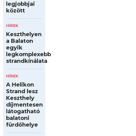
legjobbjai
között
HÍREK
Keszthelyen
a Balaton
egyik
legkomplexebb
strandkínálata
HÍREK
A Helikon
Strand lesz
Keszthely
díjmentesen
látogatható
balatoni
fürdőhelye