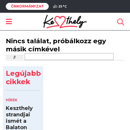
ÖNKORMÁNYZAT
25 °
C
Nincs találat, próbálkozz egy
másik címkével
Legújabb
cikkek
HÍREK
Keszthely
strandjai
ismét a
Balaton