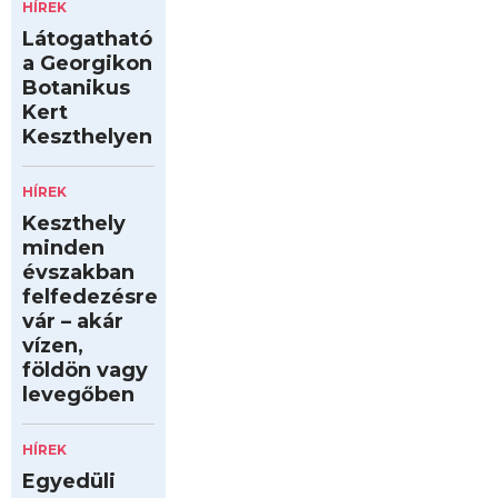
HÍREK
Látogatható
a Georgikon
Botanikus
Kert
Keszthelyen
HÍREK
Keszthely
minden
évszakban
felfedezésre
vár – akár
vízen,
földön vagy
levegőben
HÍREK
Egyedüli