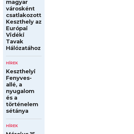
magyar
városként
csatlakozott
Keszthely az
Európai
Vidéki
Tavak
Hálózatához
HÍREK
Keszthelyi
Fenyves-
allé, a
nyugalom
és a
történelem
sétánya
HÍREK