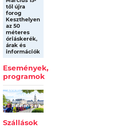
Március 15-
től újra
forog
Keszthelyen
az 50
méteres
óriáskerék,
árak és
információk
Intersport
Keszthelyi
Események,
Kilóméterek
2026
programok
2026.
augusztus 22
– 23.
Balaton-part
Szállások