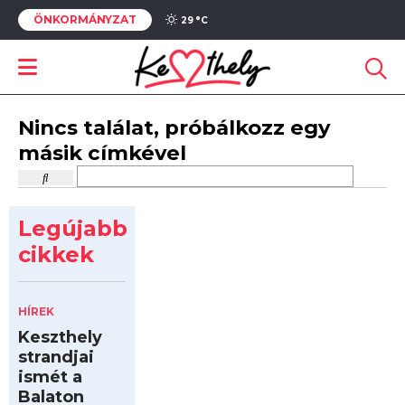
ÖNKORMÁNYZAT
29 °
C
Nincs találat, próbálkozz egy
másik címkével
Legújabb
cikkek
HÍREK
Keszthely
strandjai
ismét a
Balaton