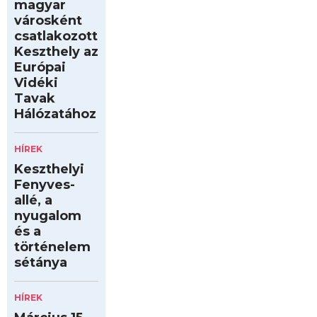
magyar
városként
csatlakozott
Keszthely az
Európai
Vidéki
Tavak
Hálózatához
HÍREK
Keszthelyi
Fenyves-
allé, a
nyugalom
és a
történelem
sétánya
HÍREK