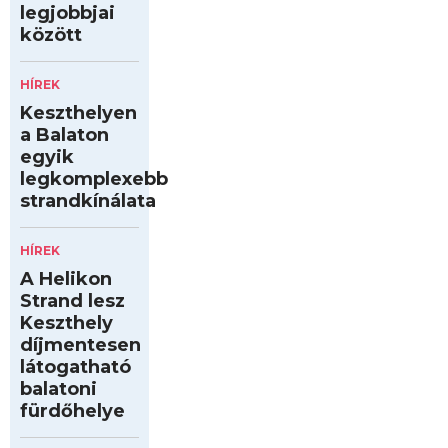
legjobbjai
között
HÍREK
Keszthelyen
a Balaton
egyik
legkomplexebb
strandkínálata
HÍREK
A Helikon
Strand lesz
Keszthely
díjmentesen
látogatható
balatoni
fürdőhelye