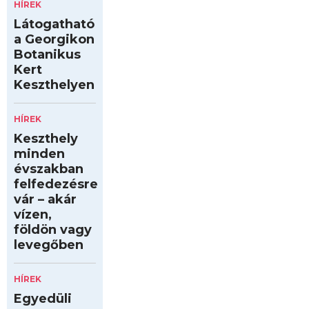
HÍREK
Látogatható
a Georgikon
Botanikus
Kert
Keszthelyen
HÍREK
Keszthely
minden
évszakban
felfedezésre
vár – akár
vízen,
földön vagy
levegőben
HÍREK
Egyedüli