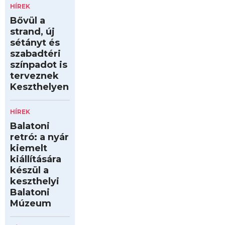
HÍREK
Bővül a
strand, új
sétányt és
szabadtéri
színpadot is
terveznek
Keszthelyen
HÍREK
Balatoni
retró: a nyár
kiemelt
kiállítására
készül a
keszthelyi
Balatoni
Múzeum