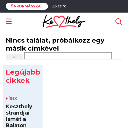
ÖNKORMÁNYZAT
22 °
C
Nincs találat, próbálkozz egy
másik címkével
Legújabb
cikkek
HÍREK
Keszthely
strandjai
ismét a
Balaton