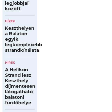
legjobbjai
között
HÍREK
Keszthelyen
a Balaton
egyik
legkomplexebb
strandkínálata
HÍREK
A Helikon
Strand lesz
Keszthely
díjmentesen
látogatható
balatoni
fürdőhelye