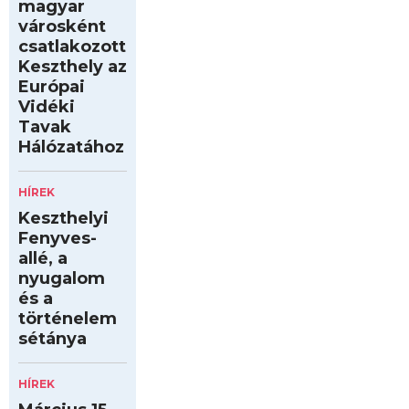
magyar
városként
csatlakozott
Keszthely az
Európai
Vidéki
Tavak
Hálózatához
HÍREK
Keszthelyi
Fenyves-
allé, a
nyugalom
és a
történelem
sétánya
HÍREK