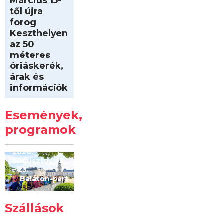
Március 15-
től újra
forog
Keszthelyen
az 50
méteres
óriáskerék,
árak és
információk
Intersport
Keszthelyi
Események,
Kilóméterek
2026
programok
2026.
augusztus 22
– 23.
Balaton-part
Szállások