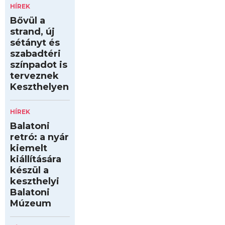
HÍREK
Bővül a
strand, új
sétányt és
szabadtéri
színpadot is
terveznek
Keszthelyen
HÍREK
Balatoni
retró: a nyár
kiemelt
kiállítására
készül a
keszthelyi
Balatoni
Múzeum