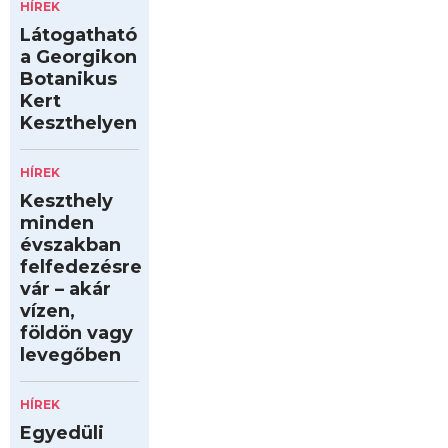
HÍREK
Látogatható
a Georgikon
Botanikus
Kert
Keszthelyen
HÍREK
Keszthely
minden
évszakban
felfedezésre
vár – akár
vízen,
földön vagy
levegőben
HÍREK
Egyedüli