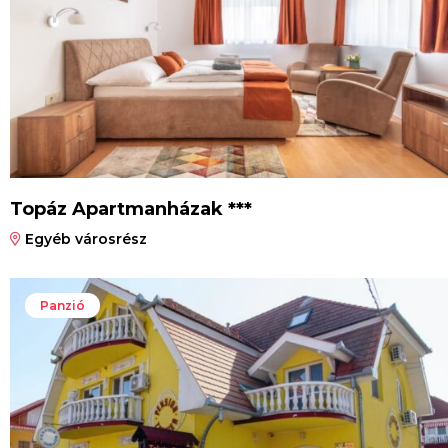
Topáz Apartmanházak ***
Egyéb városrész
Panzió