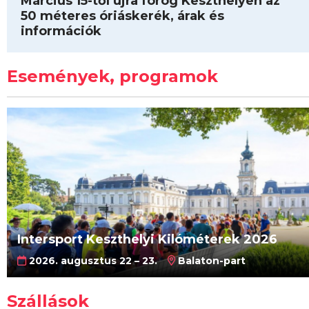
Március 15-től újra forog Keszthelyen az
50 méteres óriáskerék, árak és
információk
Események, programok
Intersport Keszthelyi Kilóméterek 2026
2026. augusztus 22 – 23.
Balaton-part
Szállások