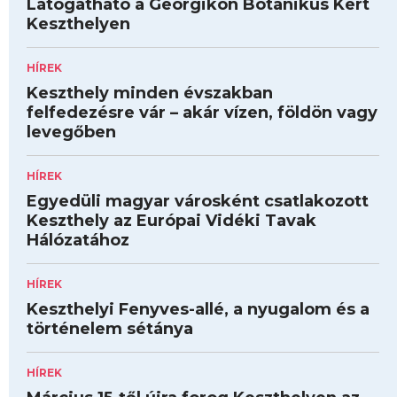
Látogatható a Georgikon Botanikus Kert
Keszthelyen
HÍREK
Keszthely minden évszakban
felfedezésre vár – akár vízen, földön vagy
levegőben
HÍREK
Egyedüli magyar városként csatlakozott
Keszthely az Európai Vidéki Tavak
Hálózatához
HÍREK
Keszthelyi Fenyves-allé, a nyugalom és a
történelem sétánya
HÍREK