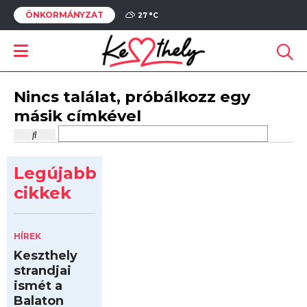
ÖNKORMÁNYZAT
27 °
C
Nincs találat, próbálkozz egy
másik címkével
Legújabb
cikkek
HÍREK
Keszthely
strandjai
ismét a
Balaton