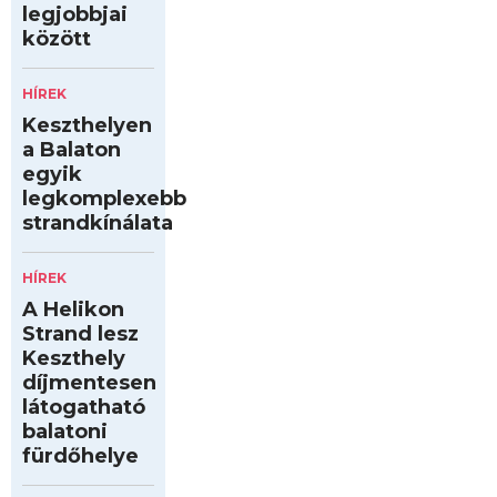
legjobbjai
között
HÍREK
Keszthelyen
a Balaton
egyik
legkomplexebb
strandkínálata
HÍREK
A Helikon
Strand lesz
Keszthely
díjmentesen
látogatható
balatoni
fürdőhelye