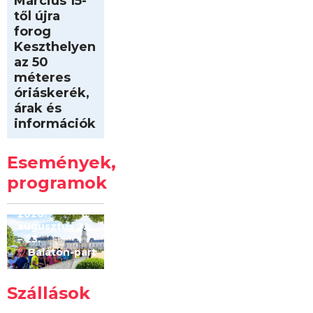
Március 15-
től újra
forog
Keszthelyen
az 50
méteres
óriáskerék,
árak és
információk
Intersport
Keszthelyi
Események,
Kilóméterek
2026
programok
2026.
augusztus 22
– 23.
Balaton-part
Szállások