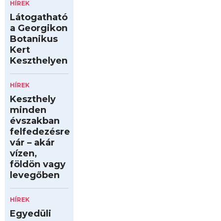
HÍREK
Látogatható
a Georgikon
Botanikus
Kert
Keszthelyen
HÍREK
Keszthely
minden
évszakban
felfedezésre
vár – akár
vízen,
földön vagy
levegőben
HÍREK
Egyedüli