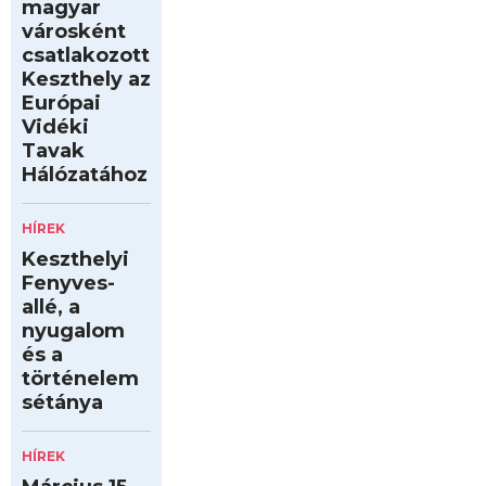
magyar
városként
csatlakozott
Keszthely az
Európai
Vidéki
Tavak
Hálózatához
HÍREK
Keszthelyi
Fenyves-
allé, a
nyugalom
és a
történelem
sétánya
HÍREK