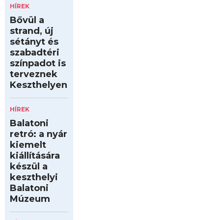
HÍREK
Bővül a
strand, új
sétányt és
szabadtéri
színpadot is
terveznek
Keszthelyen
HÍREK
Balatoni
retró: a nyár
kiemelt
kiállítására
készül a
keszthelyi
Balatoni
Múzeum