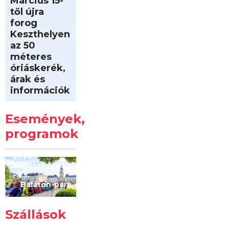
Március 15-
től újra
forog
Keszthelyen
az 50
méteres
óriáskerék,
árak és
információk
Intersport
Keszthelyi
Események,
Kilóméterek
2026
programok
2026.
augusztus 22
– 23.
Balaton-part
Szállások