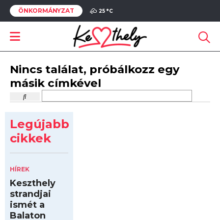
ÖNKORMÁNYZAT
25 °
C
Nincs találat, próbálkozz egy
másik címkével
Legújabb
cikkek
HÍREK
Keszthely
strandjai
ismét a
Balaton