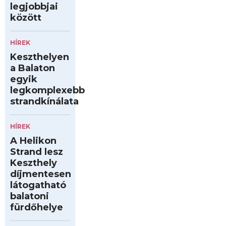
legjobbjai
között
HÍREK
Keszthelyen
a Balaton
egyik
legkomplexebb
strandkínálata
HÍREK
A Helikon
Strand lesz
Keszthely
díjmentesen
látogatható
balatoni
fürdőhelye