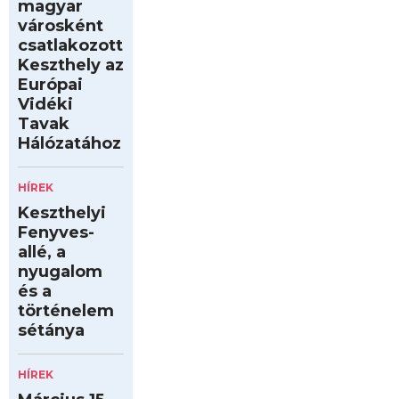
magyar
városként
csatlakozott
Keszthely az
Európai
Vidéki
Tavak
Hálózatához
HÍREK
Keszthelyi
Fenyves-
allé, a
nyugalom
és a
történelem
sétánya
HÍREK