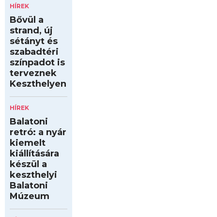
HÍREK
Bővül a
strand, új
sétányt és
szabadtéri
színpadot is
terveznek
Keszthelyen
HÍREK
Balatoni
retró: a nyár
kiemelt
kiállítására
készül a
keszthelyi
Balatoni
Múzeum