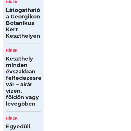
HÍREK
Látogatható
a Georgikon
Botanikus
Kert
Keszthelyen
HÍREK
Keszthely
minden
évszakban
felfedezésre
vár – akár
vízen,
földön vagy
levegőben
HÍREK
Egyedüli