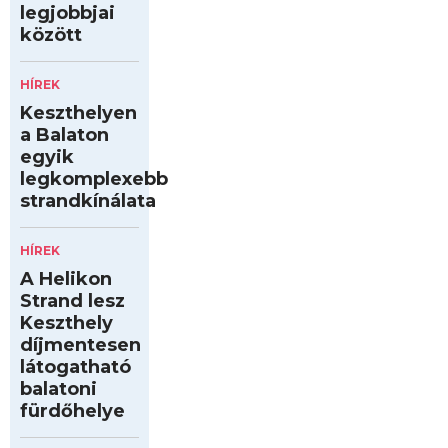
legjobbjai
között
HÍREK
Keszthelyen
a Balaton
egyik
legkomplexebb
strandkínálata
HÍREK
A Helikon
Strand lesz
Keszthely
díjmentesen
látogatható
balatoni
fürdőhelye