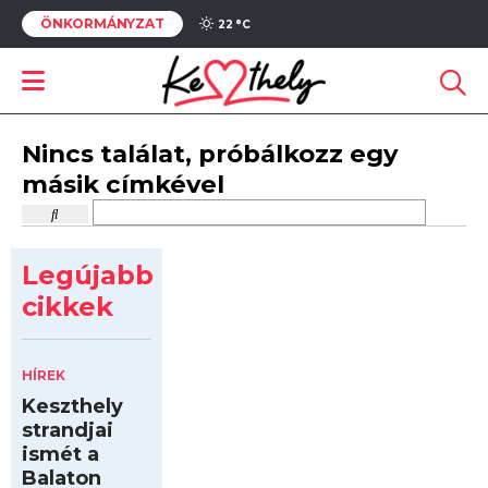
ÖNKORMÁNYZAT
22 °
C
Nincs találat, próbálkozz egy
másik címkével
Legújabb
cikkek
HÍREK
Keszthely
strandjai
ismét a
Balaton