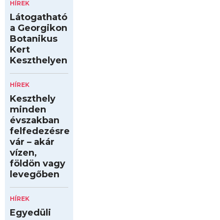
HÍREK
Látogatható
a Georgikon
Botanikus
Kert
Keszthelyen
HÍREK
Keszthely
minden
évszakban
felfedezésre
vár – akár
vízen,
földön vagy
levegőben
HÍREK
Egyedüli