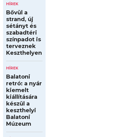
HÍREK
Bővül a
strand, új
sétányt és
szabadtéri
színpadot is
terveznek
Keszthelyen
HÍREK
Balatoni
retró: a nyár
kiemelt
kiállítására
készül a
keszthelyi
Balatoni
Múzeum