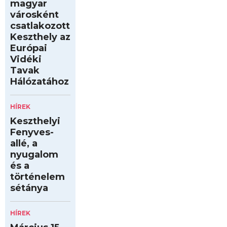
magyar
városként
csatlakozott
Keszthely az
Európai
Vidéki
Tavak
Hálózatához
HÍREK
Keszthelyi
Fenyves-
allé, a
nyugalom
és a
történelem
sétánya
HÍREK