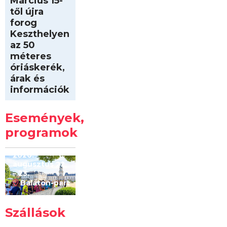
Március 15-
től újra
forog
Keszthelyen
az 50
méteres
óriáskerék,
árak és
információk
Intersport
Keszthelyi
Események,
Kilóméterek
2026
programok
2026.
augusztus 22
– 23.
Balaton-part
Szállások