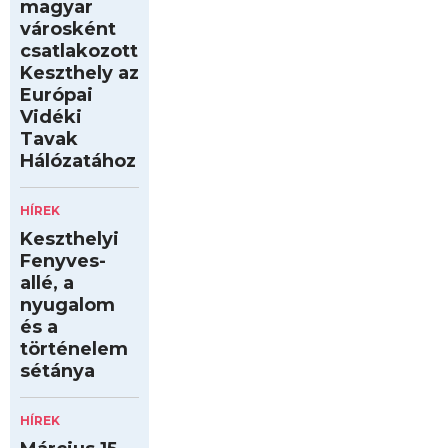
magyar
városként
csatlakozott
Keszthely az
Európai
Vidéki
Tavak
Hálózatához
HÍREK
Keszthelyi
Fenyves-
allé, a
nyugalom
és a
történelem
sétánya
HÍREK