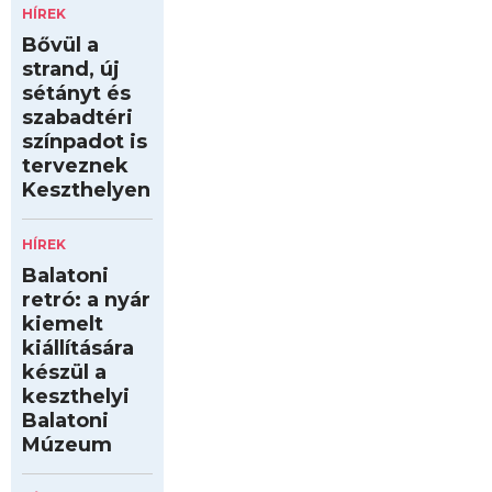
HÍREK
Bővül a
strand, új
sétányt és
szabadtéri
színpadot is
terveznek
Keszthelyen
HÍREK
Balatoni
retró: a nyár
kiemelt
kiállítására
készül a
keszthelyi
Balatoni
Múzeum