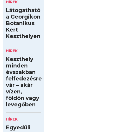
HÍREK
Látogatható
a Georgikon
Botanikus
Kert
Keszthelyen
HÍREK
Keszthely
minden
évszakban
felfedezésre
vár – akár
vízen,
földön vagy
levegőben
HÍREK
Egyedüli