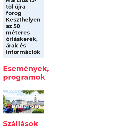
Március 15-
től újra
forog
Keszthelyen
az 50
méteres
óriáskerék,
árak és
információk
Intersport
Keszthelyi
Események,
Kilóméterek
2026
programok
2026.
augusztus 22
– 23.
Balaton-part
Szállások