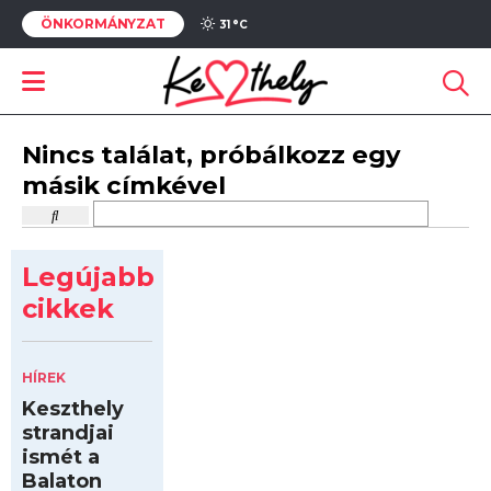
ÖNKORMÁNYZAT
31 °
C
Nincs találat, próbálkozz egy
másik címkével
Legújabb
cikkek
HÍREK
Keszthely
strandjai
ismét a
Balaton