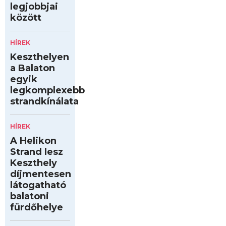
legjobbjai
között
HÍREK
Keszthelyen
a Balaton
egyik
legkomplexebb
strandkínálata
HÍREK
A Helikon
Strand lesz
Keszthely
díjmentesen
látogatható
balatoni
fürdőhelye