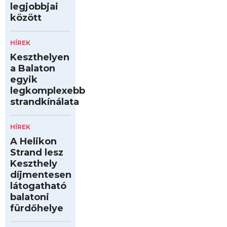
legjobbjai
között
HÍREK
Keszthelyen
a Balaton
egyik
legkomplexebb
strandkínálata
HÍREK
A Helikon
Strand lesz
Keszthely
díjmentesen
látogatható
balatoni
fürdőhelye