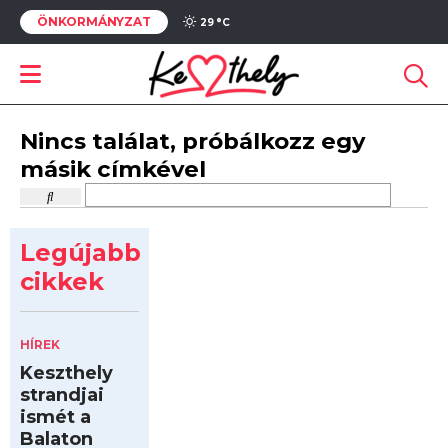
ÖNKORMÁNYZAT
29 °
C
Nincs találat, próbálkozz egy
másik címkével
Legújabb
cikkek
HÍREK
Keszthely
strandjai
ismét a
Balaton