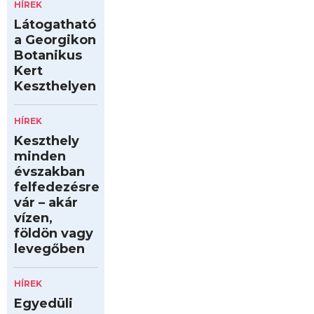
HÍREK
Látogatható
a Georgikon
Botanikus
Kert
Keszthelyen
HÍREK
Keszthely
minden
évszakban
felfedezésre
vár – akár
vízen,
földön vagy
levegőben
HÍREK
Egyedüli