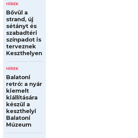
HÍREK
Bővül a
strand, új
sétányt és
szabadtéri
színpadot is
terveznek
Keszthelyen
HÍREK
Balatoni
retró: a nyár
kiemelt
kiállítására
készül a
keszthelyi
Balatoni
Múzeum