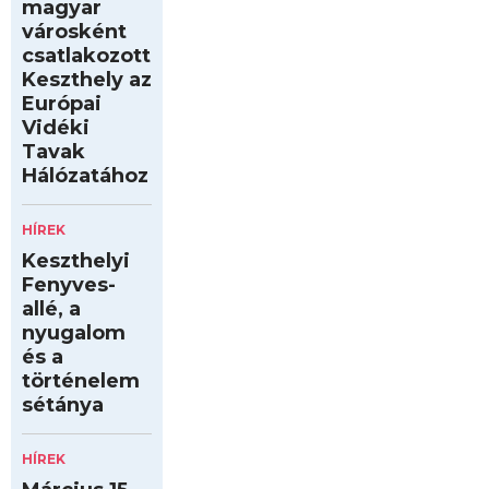
magyar
városként
csatlakozott
Keszthely az
Európai
Vidéki
Tavak
Hálózatához
HÍREK
Keszthelyi
Fenyves-
allé, a
nyugalom
és a
történelem
sétánya
HÍREK