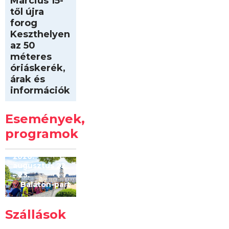
Március 15-
től újra
forog
Keszthelyen
az 50
méteres
óriáskerék,
árak és
információk
Intersport
Keszthelyi
Események,
Kilóméterek
2026
programok
2026.
augusztus 22
– 23.
Balaton-part
Szállások