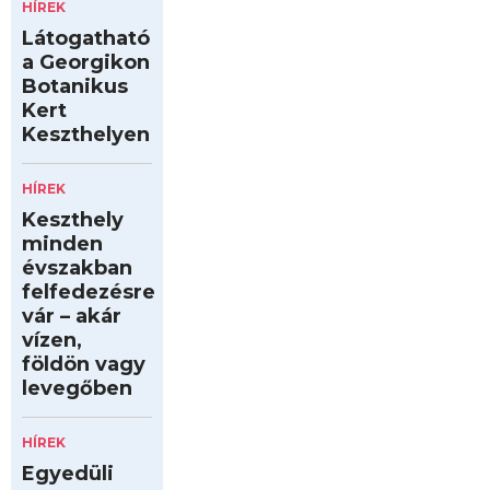
HÍREK
Látogatható
a Georgikon
Botanikus
Kert
Keszthelyen
HÍREK
Keszthely
minden
évszakban
felfedezésre
vár – akár
vízen,
földön vagy
levegőben
HÍREK
Egyedüli