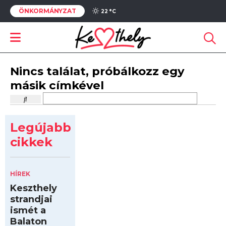
ÖNKORMÁNYZAT
22 °
C
Nincs találat, próbálkozz egy
másik címkével
Legújabb
cikkek
HÍREK
Keszthely
strandjai
ismét a
Balaton