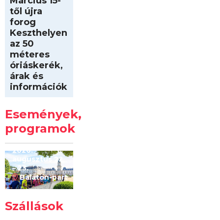
Március 15-
től újra
forog
Keszthelyen
az 50
méteres
óriáskerék,
árak és
információk
Intersport
Keszthelyi
Események,
Kilóméterek
2026
programok
2026.
augusztus 22
– 23.
Balaton-part
Szállások