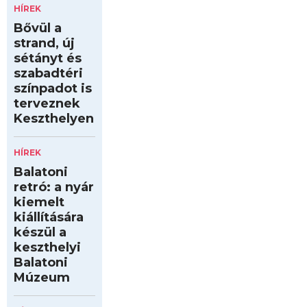
HÍREK
Bővül a
strand, új
sétányt és
szabadtéri
színpadot is
terveznek
Keszthelyen
HÍREK
Balatoni
retró: a nyár
kiemelt
kiállítására
készül a
keszthelyi
Balatoni
Múzeum