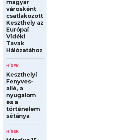
magyar
városként
csatlakozott
Keszthely az
Európai
Vidéki
Tavak
Hálózatához
HÍREK
Keszthelyi
Fenyves-
allé, a
nyugalom
és a
történelem
sétánya
HÍREK