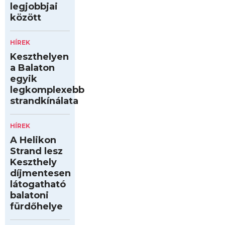
legjobbjai
között
HÍREK
Keszthelyen
a Balaton
egyik
legkomplexebb
strandkínálata
HÍREK
A Helikon
Strand lesz
Keszthely
díjmentesen
látogatható
balatoni
fürdőhelye