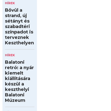
HÍREK
Bővül a
strand, új
sétányt és
szabadtéri
színpadot is
terveznek
Keszthelyen
HÍREK
Balatoni
retró: a nyár
kiemelt
kiállítására
készül a
keszthelyi
Balatoni
Múzeum