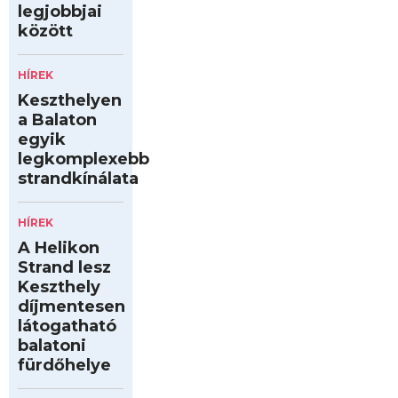
legjobbjai
között
HÍREK
Keszthelyen
a Balaton
egyik
legkomplexebb
strandkínálata
HÍREK
A Helikon
Strand lesz
Keszthely
díjmentesen
látogatható
balatoni
fürdőhelye