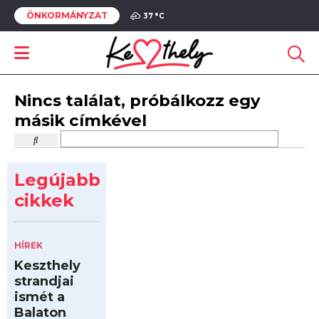
ÖNKORMÁNYZAT
37 °
C
Nincs találat, próbálkozz egy
másik címkével
Legújabb
cikkek
HÍREK
Keszthely
strandjai
ismét a
Balaton