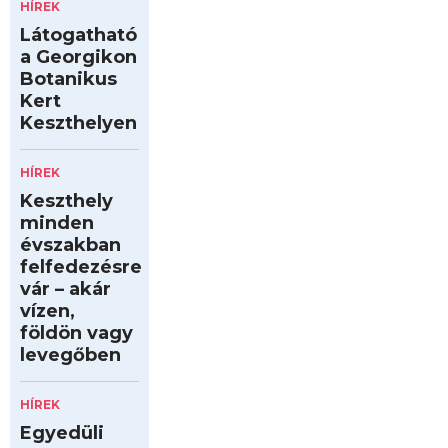
HÍREK
Látogatható
a Georgikon
Botanikus
Kert
Keszthelyen
HÍREK
Keszthely
minden
évszakban
felfedezésre
vár – akár
vízen,
földön vagy
levegőben
HÍREK
Egyedüli