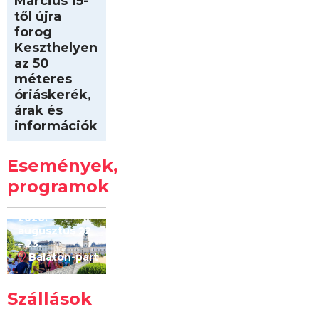
Március 15-
től újra
forog
Keszthelyen
az 50
méteres
óriáskerék,
árak és
információk
Intersport
Keszthelyi
Események,
Kilóméterek
2026
programok
2026.
augusztus 22
– 23.
Balaton-part
Szállások