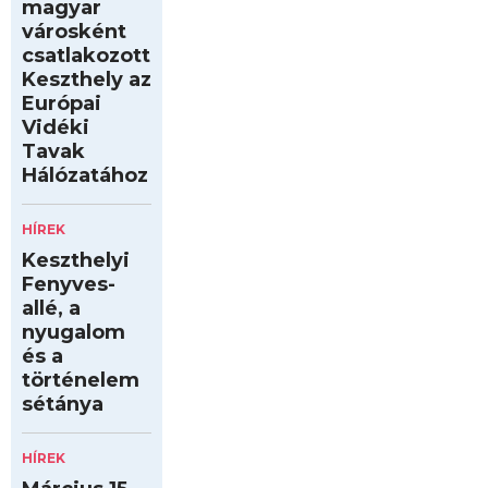
magyar
városként
csatlakozott
Keszthely az
Európai
Vidéki
Tavak
Hálózatához
HÍREK
Keszthelyi
Fenyves-
allé, a
nyugalom
és a
történelem
sétánya
HÍREK