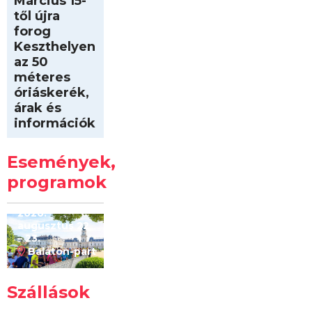
Március 15-
től újra
forog
Keszthelyen
az 50
méteres
óriáskerék,
árak és
információk
Intersport
Keszthelyi
Események,
Kilóméterek
2026
programok
2026.
augusztus 22
– 23.
Balaton-part
Szállások