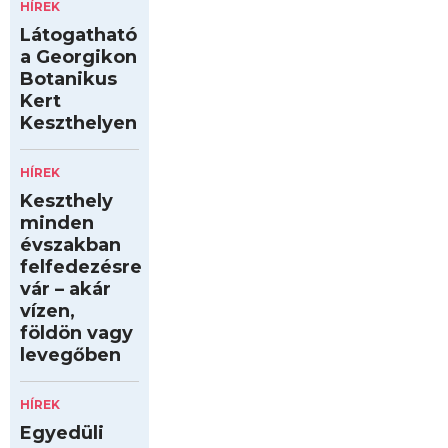
HÍREK
Látogatható
a Georgikon
Botanikus
Kert
Keszthelyen
HÍREK
Keszthely
minden
évszakban
felfedezésre
vár – akár
vízen,
földön vagy
levegőben
HÍREK
Egyedüli