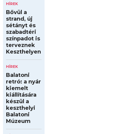
HÍREK
Bővül a
strand, új
sétányt és
szabadtéri
színpadot is
terveznek
Keszthelyen
HÍREK
Balatoni
retró: a nyár
kiemelt
kiállítására
készül a
keszthelyi
Balatoni
Múzeum