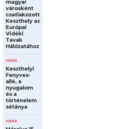
magyar
városként
csatlakozott
Keszthely az
Európai
Vidéki
Tavak
Hálózatához
HÍREK
Keszthelyi
Fenyves-
allé, a
nyugalom
és a
történelem
sétánya
HÍREK