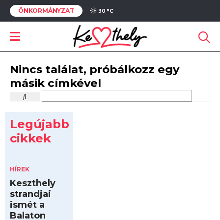
ÖNKORMÁNYZAT
30 °
C
Nincs találat, próbálkozz egy
másik címkével
Legújabb
cikkek
HÍREK
Keszthely
strandjai
ismét a
Balaton