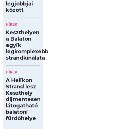
legjobbjai
között
HÍREK
Keszthelyen
a Balaton
egyik
legkomplexebb
strandkínálata
HÍREK
A Helikon
Strand lesz
Keszthely
díjmentesen
látogatható
balatoni
fürdőhelye